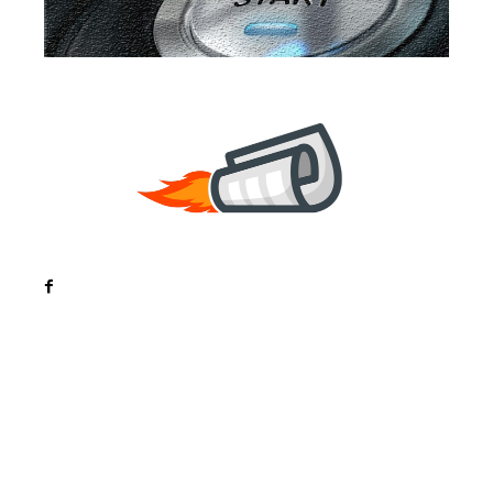
Noutati
Tech
Cultura si Entertainment
Sanatate / Hobby
Home & Deco
Bun venit la ZorideRomania.ro !
ZorideRomania.ro un site de știri / blog de noutăți,
dedicat diseminării de informații și actualități.
Acesta oferă articole, reportaje și analize pe teme