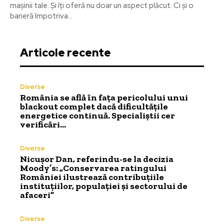
mașinii tale. Și îți oferă nu doar un aspect plăcut. Ci și o
barieră împotriva...
Articole recente
Diverse
România se află în fața pericolului unui
blackout complet dacă dificultățile
energetice continuă. Specialiștii cer
verificări…
Diverse
Nicușor Dan, referindu-se la decizia
Moody’s: „Conservarea ratingului
României ilustrează contribuțiile
instituțiilor, populației și sectorului de
afaceri”
Diverse