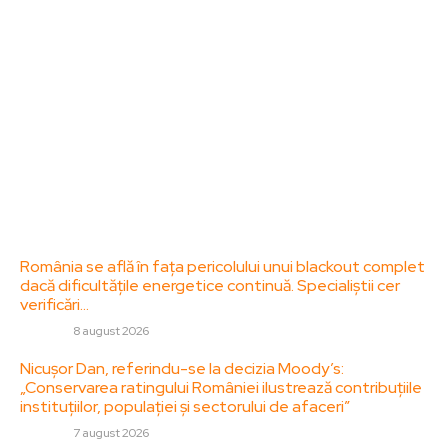
diverse, de la evenimente curente la subiecte
specifice de interes. Este un spațiu digital pentru
informare și educație. Contactati-ne oricand la
adresa: contact@zorideromania.ro
Politica de Confidentialitate – ZorideRomania.ro
Politica de cookies (GDPR)
Contact
Ultimele postari:
România se află în fața pericolului unui blackout complet
dacă dificultățile energetice continuă. Specialiștii cer
verificări…
DIVERSE
8 august 2026
Nicușor Dan, referindu-se la decizia Moody’s:
„Conservarea ratingului României ilustrează contribuțiile
instituțiilor, populației și sectorului de afaceri”
DIVERSE
7 august 2026