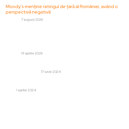
Moody’s menține ratingul de țară al României, având o
perspectivă negativă
DIVERSE
7 august 2026
Stiri populare:
Nicolae Stanciu a fost de acord: mijlocașul se întoarce în
SuperLigă!
DIVERSE
19 aprilie 2026
Tipuri de lemn folosite în construcții
AFACERI SI INDUSTRII
17 iunie 2024
Copiii cu ADHD. Cauze, simptome și posibile remedii
COPII
1 aprilie 2024
Categorii:
Afaceri si Industrii
Cultura si Entertainment