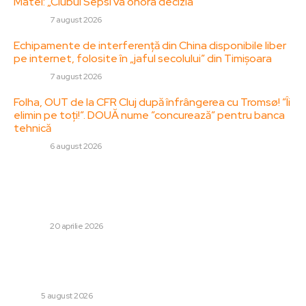
Matei: „Clubul Sepsi va onora decizia”
DIVERSE
7 august 2026
Echipamente de interferență din China disponibile liber
pe internet, folosite în „jaful secolului” din Timișoara
DIVERSE
7 august 2026
Folha, OUT de la CFR Cluj după înfrângerea cu Tromsø! ”Îi
elimin pe toți!”. DOUĂ nume ”concurează” pentru banca
tehnică
DIVERSE
6 august 2026
Stiri populare:
Explozie de intensitate ridicată în partea de vest a
Bucureștiului. Foc la CET Vest
DIVERSE
20 aprilie 2026
Transport Germania cu Rennen.ro – transport
persoane, colete și autoturisme între România și
Germania
AUTO
5 august 2026