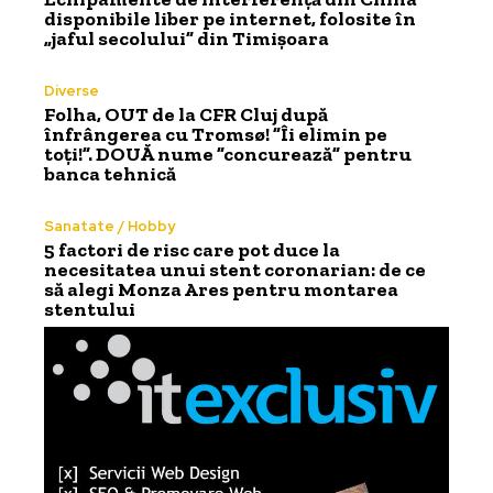
disponibile liber pe internet, folosite în
„jaful secolului” din Timișoara
Diverse
Folha, OUT de la CFR Cluj după
înfrângerea cu Tromsø! ”Îi elimin pe
toți!”. DOUĂ nume ”concurează” pentru
banca tehnică
Sanatate / Hobby
5 factori de risc care pot duce la
necesitatea unui stent coronarian: de ce
să alegi Monza Ares pentru montarea
stentului