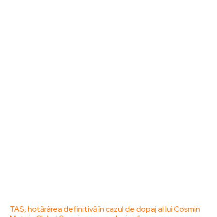
Noutati
Tech
Cultura si Entertainment
Sanatate / Hobby
Home & Deco
Bun venit la ZorideRomania.ro !
ZorideRomania.ro un site de știri / blog de noutăți,
dedicat diseminării de informații și actualități.
Acesta oferă articole, reportaje și analize pe teme
diverse, de la evenimente curente la subiecte
specifice de interes. Este un spațiu digital pentru
informare și educație. Contactati-ne oricand la
adresa: contact@zorideromania.ro
Politica de Confidentialitate – ZorideRomania.ro
Politica de cookies (GDPR)
Contact
Ultimele postari:
TAS, hotărârea definitivă în cazul de dopaj al lui Cosmin