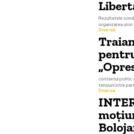
Libert
Rezultatele sonda
organizarea unor 
Diverse
Traia
pentru
„Opres
contextul politic
tensiuni între par
Diverse
INTER
moțiun
Boloja