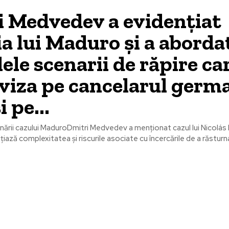
 Medvedev a evidențiat
ia lui Maduro și a aborda
lele scenarii de răpire car
viza pe cancelarul germ
 pe...
ării cazului MaduroDmitri Medvedev a menționat cazul lui Nicolás
iază complexitatea și riscurile asociate cu încercările de a răsturna
le postari:
Stiri popul