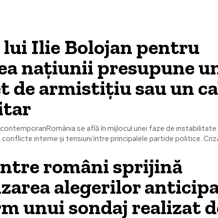
 lui Ilie Bolojan pentru
ea națiunii presupune u
t de armistițiu sau un c
itar
 contemporanRomânia se află în mijlocul unei faze de instabilitate 
conflicte interne și tensiuni între principalele partide politice. Criza
ntre români sprijină
zarea alegerilor anticipa
m unui sondaj realizat d