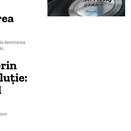
rea
 la demiterea
n...
rin
uție:
l
nism
a