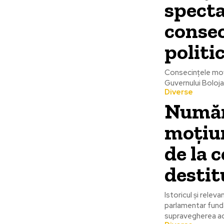
specta
consec
politic
Consecințele moți
Guvernului Bolojan
Diverse
Număru
moțiun
de la 
destit
Istoricul și rele
parlamentar fund
supravegherea act