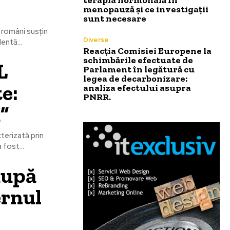
menopauză și ce investigații
sunt necesare
 români susțin
Diverse
entă...
Reacția Comisiei Europene la
schimbările efectuate de
L
Parlament în legătură cu
legea de decarbonizare:
e:
analiza efectului asupra
PNRR.
”
terizată prin
 fost...
după
ernul