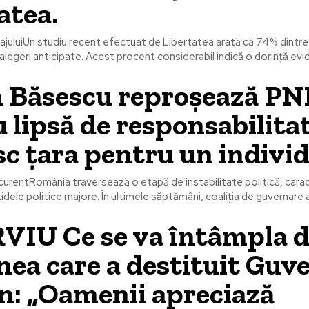
atea.
juluiUn studiu recent efectuat de Libertatea arată că 74% dintre
alegeri anticipate. Acest procent considerabil indică o dorință evid
n Băsescu reproșează PN
 lipsă de responsabilitat
c țara pentru un individ
 curentRomânia traversează o etapă de instabilitate politică, carac
tidele politice majore. În ultimele săptămâni, coaliția de guvernare a
VIU Ce se va întâmpla 
ea care a destituit Guv
n: „Oamenii apreciază