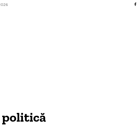
 2026
AFACERI / INDUSTRII
CULTURA / ENTERTAINMENT
DIVERSE
HOME & DECO
SANATATE / HOBBY
TECH
 politică