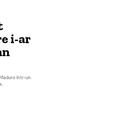
t
e i-ar
an
 Maduro într-un
...
are:
Categorii: