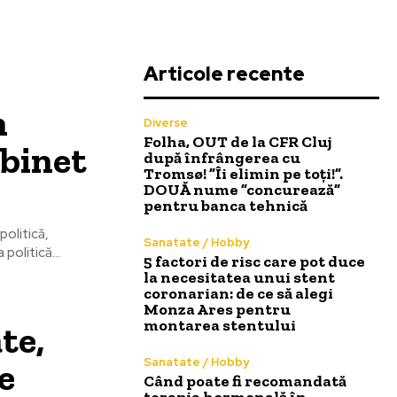
Articole recente
n
Diverse
Folha, OUT de la CFR Cluj
abinet
după înfrângerea cu
Tromsø! ”Îi elimin pe toți!”.
DOUĂ nume ”concurează”
pentru banca tehnică
politică,
Sanatate / Hobby
 politică...
5 factori de risc care pot duce
la necesitatea unui stent
coronarian: de ce să alegi
Monza Ares pentru
montarea stentului
te,
e
Sanatate / Hobby
Când poate fi recomandată
terapia hormonală în