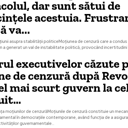
colul, dar sunt sătui de
ințele acestuia. Frustra
ă va...
unii asupra stabilității politiceMoțiunea de cenzură care a condus
 a generat un val de instabilitate politică, provocând incertitudini î
l executivelor căzute p
e de cenzură după Revol
cel mai scurt guvern la ce
uit…
vanța moțiunilor de cenzurăMoțiunile de cenzură constituie un meca
amental în democrațiile contemporane, având funcția de a asigur
ivităților guvernamentale...