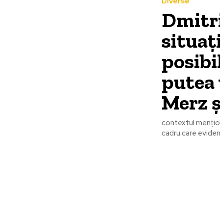
Diverse
Dmitri
situaț
posibi
putea 
Merz și
contextul mențion
cadru care evidenț
Bun venit la
Ultime