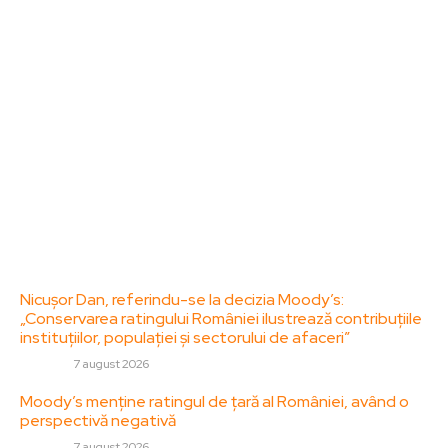
dedicat diseminării de informații și actualități.
Acesta oferă articole, reportaje și analize pe teme
diverse, de la evenimente curente la subiecte
specifice de interes. Este un spațiu digital pentru
informare și educație. Contactati-ne oricand la
adresa: contact@zorideromania.ro
Politica de Confidentialitate – ZorideRomania.ro
Politica de cookies (GDPR)
Contact
Ultimele postari:
Nicușor Dan, referindu-se la decizia Moody’s:
„Conservarea ratingului României ilustrează contribuțiile
instituțiilor, populației și sectorului de afaceri”
DIVERSE
7 august 2026
Moody’s menține ratingul de țară al României, având o
perspectivă negativă
DIVERSE
7 august 2026