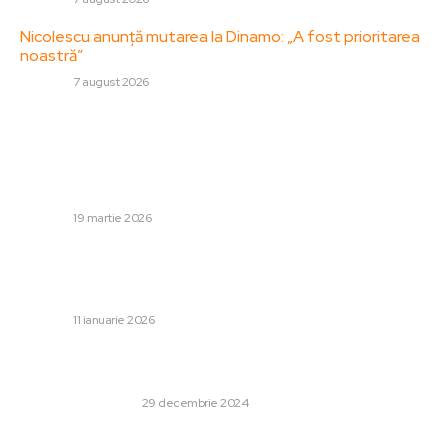
Nicolescu anunță mutarea la Dinamo: „A fost prioritarea
noastră”
DIVERSE
7 august 2026
Stiri populare:
Mohammed bin Salman și provocarea Iranului. Abordarea
greșită a prințului ar putea duce la rezultate
catastrofale…
DIVERSE
19 martie 2026
Meteorologii prezic ninsori, temperaturi scăzute și vânt
puternic: „Percepția de frig va fi semnificativ
amplificată”
DIVERSE
11 ianuarie 2026
Cum se stabilesc condițiile unui contract cu casa de
amanet?
AFACERI SI INDUSTRII
29 decembrie 2024