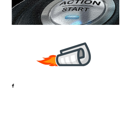
Noutati
Tech
Cultura si Entertainment
Sanatate / Hobby
Home & Deco
Bun venit la ZorideRomania.ro !
ZorideRomania.ro un site de știri / blog de noutăți,