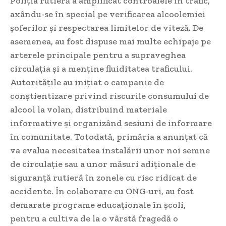
Poliția rutieră a amplificat controalele în trafic,
axându-se în special pe verificarea alcoolemiei
șoferilor și respectarea limitelor de viteză. De
asemenea, au fost dispuse mai multe echipaje pe
arterele principale pentru a supraveghea
circulația și a menține fluiditatea traficului.
Autoritățile au inițiat o campanie de
conștientizare privind riscurile consumului de
alcool la volan, distribuind materiale
informative și organizând sesiuni de informare
în comunitate. Totodată, primăria a anunțat că
va evalua necesitatea instalării unor noi semne
de circulație sau a unor măsuri adiționale de
siguranță rutieră în zonele cu risc ridicat de
accidente. În colaborare cu ONG-uri, au fost
demarate programe educaționale în școli,
pentru a cultiva de la o vârstă fragedă o