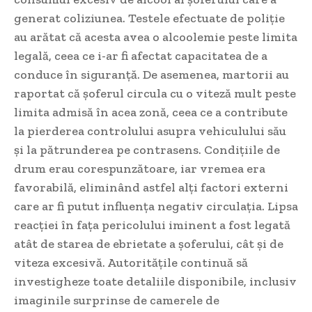
generat coliziunea. Testele efectuate de poliție
au arătat că acesta avea o alcoolemie peste limita
legală, ceea ce i-ar fi afectat capacitatea de a
conduce în siguranță. De asemenea, martorii au
raportat că șoferul circula cu o viteză mult peste
limita admisă în acea zonă, ceea ce a contribute
la pierderea controlului asupra vehiculului său
și la pătrunderea pe contrasens. Condițiile de
drum erau corespunzătoare, iar vremea era
favorabilă, eliminând astfel alți factori externi
care ar fi putut influența negativ circulația. Lipsa
reacției în fața pericolului iminent a fost legată
atât de starea de ebrietate a șoferului, cât și de
viteza excesivă. Autoritățile continuă să
investigheze toate detaliile disponibile, inclusiv
imaginile surprinse de camerele de