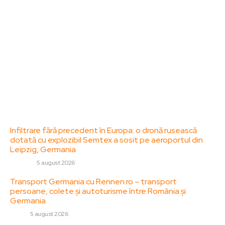
diverse, de la evenimente curente la subiecte
specifice de interes. Este un spațiu digital pentru
informare și educație. Contactati-ne oricand la
adresa: contact@zorideromania.ro
Politica de Confidentialitate – ZorideRomania.ro
Politica de cookies (GDPR)
Contact
Ultimele postari:
Infiltrare fără precedent în Europa: o dronă rusească
dotată cu explozibil Semtex a sosit pe aeroportul din
Leipzig, Germania
DIVERSE
5 august 2026
Transport Germania cu Rennen.ro – transport
persoane, colete și autoturisme între România și
Germania
AUTO
5 august 2026