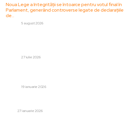
Noua Lege a Integrității se întoarce pentru votul final în
Parlament, generând controverse legate de declarațiile
de…
DIVERSE
5 august 2026
Stiri populare:
Schimbare neașteptată! Andrea Pirlo NU va mai antrena
selecționata națională a Italiei.
DIVERSE
27 iulie 2026
Oficialii NATO restricționează informațiile către SUA din
cauza lui Trump: „Națiunea pe care o apreciem ne-a
trădat”
DIVERSE
19 ianuarie 2026
Cum se calculează tariful pentru parcarea pe termen
scurt la aeroportul Otopeni?
AUTO
27 ianuarie 2026
Categorii: