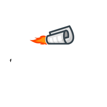
Noutati
Tech
Cultura si Entertainment
Sanatate / Hobby
Home & Deco
Bun venit la ZorideRomania.ro !
ZorideRomania.ro un site de știri / blog de noutăți,
dedicat diseminării de informații și actualități.
Acesta oferă articole, reportaje și analize pe teme