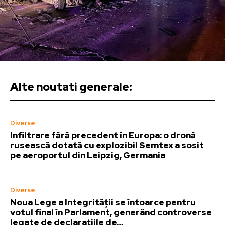
Alte noutati generale:
Diverse
Infiltrare fără precedent în Europa: o dronă
rusească dotată cu explozibil Semtex a sosit
pe aeroportul din Leipzig, Germania
Diverse
Noua Lege a Integrității se întoarce pentru
votul final în Parlament, generând controverse
legate de declarațiile de…