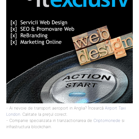
- Ai nevoie de transport aeroport in Anglia? Încearcă
Airport Taxi
London
. Calitate la prețul corect.
- Companie specializata in tranzactionarea de
Criptomonede
si
infrastructura blockchain.