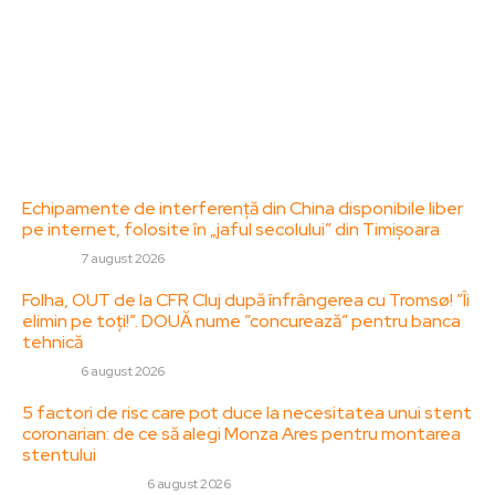
adresa: contact@zorideromania.ro
Politica de Confidentialitate – ZorideRomania.ro
Politica de cookies (GDPR)
Contact
Ultimele postari:
Echipamente de interferență din China disponibile liber
pe internet, folosite în „jaful secolului” din Timișoara
DIVERSE
7 august 2026
Folha, OUT de la CFR Cluj după înfrângerea cu Tromsø! ”Îi
elimin pe toți!”. DOUĂ nume ”concurează” pentru banca
tehnică
DIVERSE
6 august 2026
5 factori de risc care pot duce la necesitatea unui stent
coronarian: de ce să alegi Monza Ares pentru montarea
stentului
SANATATE / HOBBY
6 august 2026