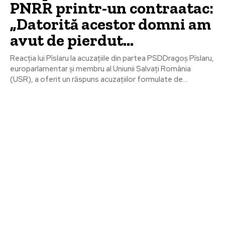
PNRR printr-un contraatac:
„Datorită acestor domni am
avut de pierdut…
Reacția lui Pîslaru la acuzațiile din partea PSDDragoș Pîslaru,
europarlamentar și membru al Uniunii Salvați România
(USR), a oferit un răspuns acuzațiilor formulate de...