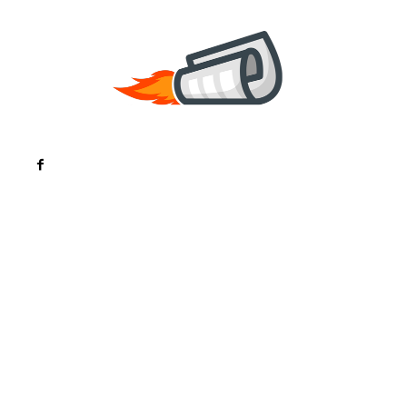
Noutati
Tech
Cultura si Entertainment
Sanatate / Hobby
Home & Deco
Bun venit la ZorideRomania.ro !
ZorideRomania.ro un site de știri / blog de noutăți,
dedicat diseminării de informații și actualități.
Acesta oferă articole, reportaje și analize pe teme
diverse, de la evenimente curente la subiecte
specifice de interes. Este un spațiu digital pentru
informare și educație. Contactati-ne oricand la