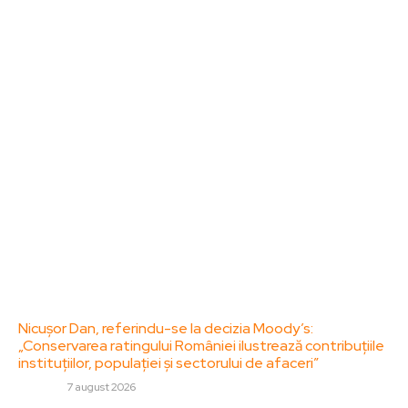
Bun venit la ZorideRomania.ro !
ZorideRomania.ro un site de știri / blog de noutăți,
dedicat diseminării de informații și actualități.
Acesta oferă articole, reportaje și analize pe teme
diverse, de la evenimente curente la subiecte
specifice de interes. Este un spațiu digital pentru
informare și educație. Contactati-ne oricand la
adresa: contact@zorideromania.ro
Politica de Confidentialitate – ZorideRomania.ro
Politica de cookies (GDPR)
Contact
Ultimele postari:
Nicușor Dan, referindu-se la decizia Moody’s:
„Conservarea ratingului României ilustrează contribuțiile
instituțiilor, populației și sectorului de afaceri”
DIVERSE
7 august 2026