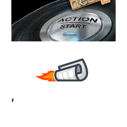
Noutati
Tech
Cultura si Entertainment
Sanatate / Hobby
Home & Deco