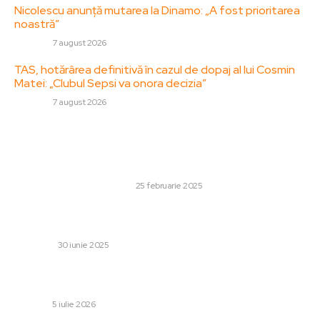
Nicolescu anunță mutarea la Dinamo: „A fost prioritarea
noastră”
DIVERSE
7 august 2026
TAS, hotărârea definitivă în cazul de dopaj al lui Cosmin
Matei: „Clubul Sepsi va onora decizia”
DIVERSE
7 august 2026
Stiri populare:
Cum să te bucuri de vacanță într-un mod responsabil și
sustenabil?
CULTURA SI ENTERTAINMENT
25 februarie 2025
Cum poate terapia să ajute persoanele cu tulburare
bipolară?
MEDICINĂ
30 iunie 2025
CM 2026: Brazilia este eliminată de Norvegia și se califică
în sferturile de finală
DIVERSE
5 iulie 2026