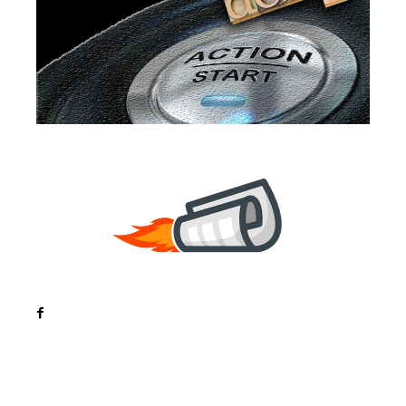
Noutati
Tech
Cultura si Entertainment
Sanatate / Hobby
Home & Deco