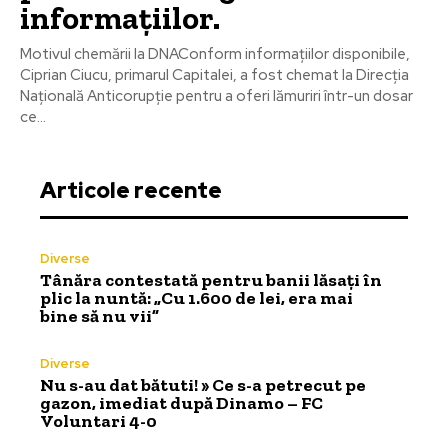
informațiilor.
Motivul chemării la DNAConform informațiilor disponibile,
Ciprian Ciucu, primarul Capitalei, a fost chemat la Direcția
Națională Anticorupție pentru a oferi lămuriri într-un dosar
ce...
Articole recente
Diverse
Tânăra contestată pentru banii lăsați în
plic la nuntă: „Cu 1.600 de lei, era mai
bine să nu vii”
Diverse
Nu s-au dat bătuti! » Ce s-a petrecut pe
gazon, imediat după Dinamo – FC
Voluntari 4-0