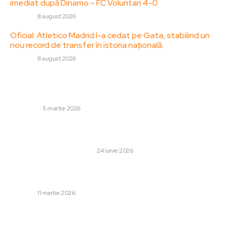
imediat după Dinamo – FC Voluntari 4-0
DIVERSE
8 august 2026
Oficial: Atletico Madrid l-a cedat pe Gata, stabilind un
nou record de transfer în istoria națională.
DIVERSE
8 august 2026
Stiri populare:
Smirna, fumul care ține minte
LIFESTYLE
5 martie 2026
Parcul de trambuline — cum transformi o investiție în
afacere profitabilă
CULTURA SI ENTERTAINMENT
24 iunie 2026
Condiția stabilită de Iran, prin interpuși, pentru un acord
de încetare a focului cu SUA și Israel
DIVERSE
11 martie 2026
Categorii: