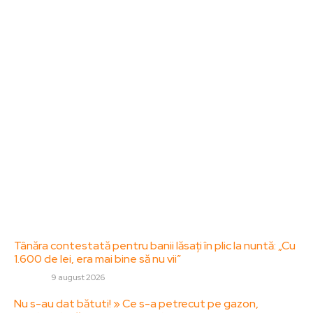
Bun venit la ZorideRomania.ro !
ZorideRomania.ro un site de știri / blog de noutăți,
dedicat diseminării de informații și actualități.
Acesta oferă articole, reportaje și analize pe teme
diverse, de la evenimente curente la subiecte
specifice de interes. Este un spațiu digital pentru
informare și educație. Contactati-ne oricand la
adresa: contact@zorideromania.ro
Politica de Confidentialitate – ZorideRomania.ro
Politica de cookies (GDPR)
Contact
Ultimele postari:
Tânăra contestată pentru banii lăsați în plic la nuntă: „Cu
1.600 de lei, era mai bine să nu vii”
DIVERSE
9 august 2026
Nu s-au dat bătuti! » Ce s-a petrecut pe gazon,