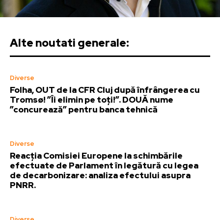
Alte noutati generale:
Diverse
Folha, OUT de la CFR Cluj după înfrângerea cu
Tromsø! ”Îi elimin pe toți!”. DOUĂ nume
”concurează” pentru banca tehnică
Diverse
Reacția Comisiei Europene la schimbările
efectuate de Parlament în legătură cu legea
de decarbonizare: analiza efectului asupra
PNRR.
Diverse