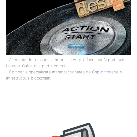
- Ai nevoie de transport aeroport in Anglia? Încearcă
Airport Taxi
London
. Calitate la prețul corect.
- Companie specializata in tranzactionarea de
Criptomonede
si
infrastructura blockchain.