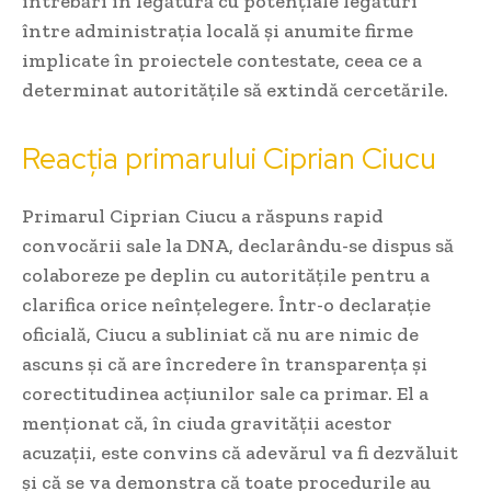
întrebări în legătură cu potențiale legături
între administrația locală și anumite firme
implicate în proiectele contestate, ceea ce a
determinat autoritățile să extindă cercetările.
Reacția primarului Ciprian Ciucu
Primarul Ciprian Ciucu a răspuns rapid
convocării sale la DNA, declarându-se dispus să
colaboreze pe deplin cu autoritățile pentru a
clarifica orice neînțelegere. Într-o declarație
oficială, Ciucu a subliniat că nu are nimic de
ascuns și că are încredere în transparența și
corectitudinea acțiunilor sale ca primar. El a
menționat că, în ciuda gravității acestor
acuzații, este convins că adevărul va fi dezvăluit
și că se va demonstra că toate procedurile au