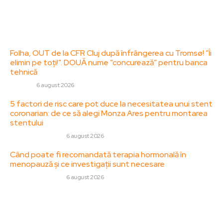
Politica de cookies (GDPR)
Contact
Ultimele postari:
Folha, OUT de la CFR Cluj după înfrângerea cu Tromsø! ”Îi
elimin pe toți!”. DOUĂ nume ”concurează” pentru banca
tehnică
DIVERSE
6 august 2026
5 factori de risc care pot duce la necesitatea unui stent
coronarian: de ce să alegi Monza Ares pentru montarea
stentului
SANATATE / HOBBY
6 august 2026
Când poate fi recomandată terapia hormonală în
menopauză și ce investigații sunt necesare
SANATATE / HOBBY
6 august 2026
Stiri populare:
Incidentul de la Mar-a-Lago: un bărbat a fost împușcat
fatal după ce a pătruns ilegal pe proprietatea lui Trump