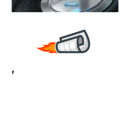
Noutati
Tech
Cultura si Entertainment
Sanatate / Hobby
Home & Deco
Bun venit la ZorideRomania.ro !
ZorideRomania.ro un site de știri / blog de noutăți,
dedicat diseminării de informații și actualități.
Acesta oferă articole, reportaje și analize pe teme