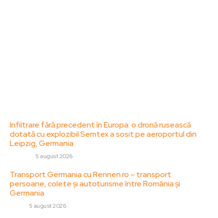
diverse, de la evenimente curente la subiecte
specifice de interes. Este un spațiu digital pentru
informare și educație. Contactati-ne oricand la
adresa: contact@zorideromania.ro
Politica de Confidentialitate – ZorideRomania.ro
Politica de cookies (GDPR)
Contact
Ultimele postari:
Infiltrare fără precedent în Europa: o dronă rusească
dotată cu explozibil Semtex a sosit pe aeroportul din
Leipzig, Germania
DIVERSE
5 august 2026
Transport Germania cu Rennen.ro – transport
persoane, colete și autoturisme între România și
Germania
AUTO
5 august 2026