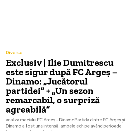
Diverse
Exclusiv | Ilie Dumitrescu
este sigur după FC Argeș –
Dinamo: „Jucătorul
partidei” + „Un sezon
remarcabil, o surpriză
agreabilă”
analiza meciului FC Argeș - DinamoPartida dintre FC Argeș și
Dinamo a fost una intensă, ambele echipe având perioade