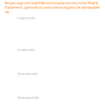
Noua Lege a Integrității se întoarce pentru votul final în
Parlament, generând controverse legate de declarațiile
de…
DIVERSE
5 august 2026
Stiri populare:
Rusia ar susține Iranul în agresiunea împotriva forțelor
americane în Orientul Mijlociu. Participarea Kremlinului în
dispută.
DIVERSE
6 martie 2026
Eximbank informează guvernele cu privire la pericolul
pierderii miliardelor în împrumuturi oferite firmelor.
Ciolacu: „Este o nedreptate”
DIVERSE
29 ianuarie 2026
Reacția Liei Savonea față de hotărârea CCR referitoare
la pensiile speciale: ÎCCJ va lua legătura cu instituțiile
europene abilitate.
DIVERSE
18 februarie 2026