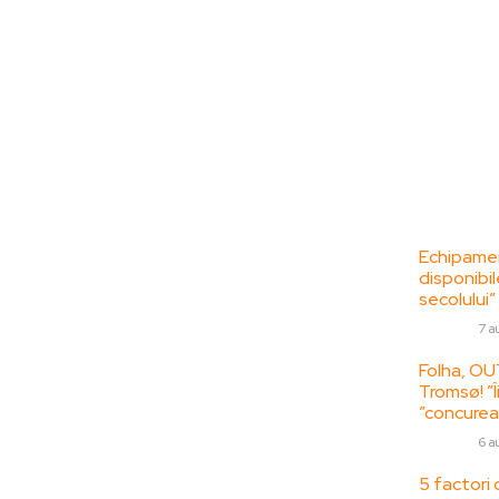
Bun venit la
Ultime
ZorideRomania.ro !
Echipamen
disponibil
ZorideRomania.ro un site de știri / blog de
secolului”
noutăți, dedicat diseminării de informații
DIVERSE
7 a
și actualități. Acesta oferă articole,
reportaje și analize pe teme diverse, de la
Folha, OU
Tromsø! ”Î
evenimente curente la subiecte specifice
”concurea
de interes. Este un spațiu digital pentru
informare și educație. Contactati-ne
DIVERSE
6 a
oricand la adresa:
5 factori 
contact@zorideromania.ro