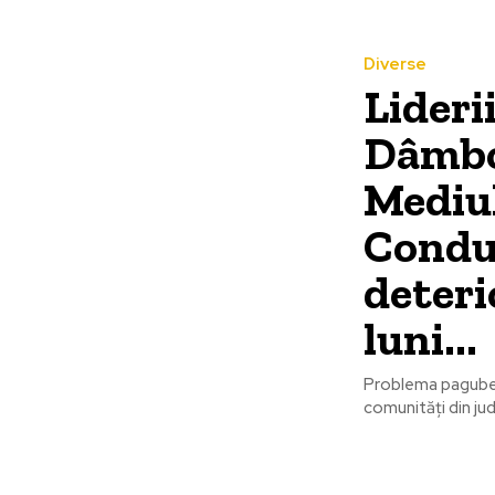
Diverse
Lideri
Dâmbo
Mediul
Conduc
deteri
luni...
Problema pagubel
comunități din ju