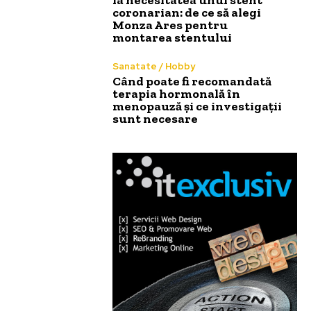
coronarian: de ce să alegi
Monza Ares pentru
montarea stentului
Sanatate / Hobby
Când poate fi recomandată
terapia hormonală în
menopauză și ce investigații
sunt necesare