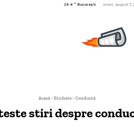
C
24.4
București
vineri, august 7,
Acasă
Etichete
Conductă
teste stiri despre
condu