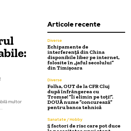
Articole recente
rul
Diverse
Echipamente de
abile:
interferență din China
disponibile liber pe internet,
folosite în „jaful secolului”
din Timișoara
e
Diverse
Folha, OUT de la CFR Cluj
după înfrângerea cu
Tromsø! ”Îi elimin pe toți!”.
bilă multor
DOUĂ nume ”concurează”
pentru banca tehnică
..
Sanatate / Hobby
5 factori de risc care pot duce
la necesitatea unui stent