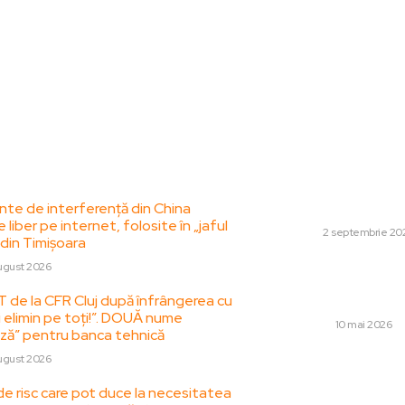
le postari:
Stiri popul
te de interferență din China
Ce este asigura
e liber pe internet, folosite în „jaful
AUTO
2 septembrie 20
 din Timișoara
Cine este informat
ugust 2026
familia la Securit
T de la CFR Cluj după înfrângerea cu
primește pensie s
i elimin pe toți!”. DOUĂ nume
DIVERSE
10 mai 2026
ză” pentru banca tehnică
Ninsori în 14 distr
ugust 2026
zăpadă sau acoper
de risc care pot duce la necesitatea
îngreunat în anumi