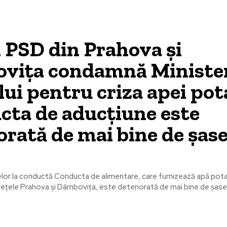
i PSD din Prahova și
vița condamnă Ministe
ui pentru criza apei pot
ta de aducțiune este
orată de mai bine de șas
or la conductă Conducta de alimentare, care furnizează apă pota
dețele Prahova și Dâmbovița, este deteriorată de mai bine de șase.