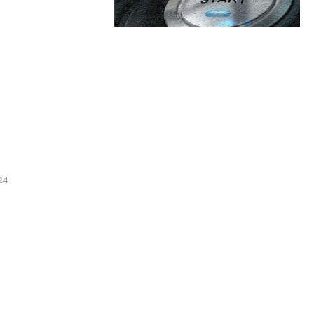
are:
Categorii:
rea CASCO?
Afaceri si Industrii
24
Cultura si Entertainment
orul „Turcul”, care a trădat
Diverse
atea comunistă și acum
pecială
Home & Deco
Sanatate / Hobby
icte. Șosele îngropate în
Tech
ite de polei. Traficul este
te regiuni.