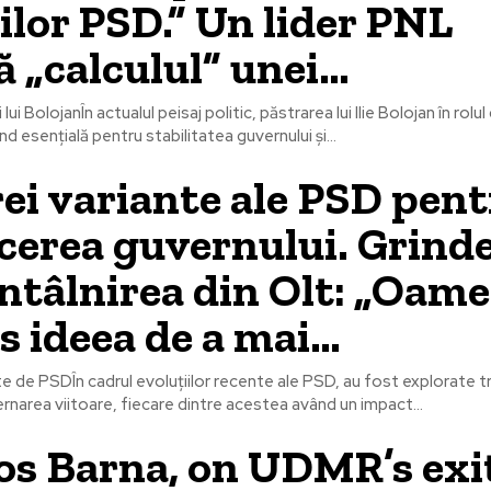
ilor PSD.” Un lider PNL
ă „calculul” unei…
lui BolojanÎn actualul peisaj politic, păstrarea lui Ilie Bolojan în rolu
nd esențială pentru stabilitatea guvernului și...
rei variante ale PSD pen
erea guvernului. Grind
ntâlnirea din Olt: „Oame
s ideea de a mai…
te de PSDÎn cadrul evoluțiilor recente ale PSD, au fost explorate tr
rnarea viitoare, fiecare dintre acestea având un impact...
os Barna, on UDMR’s exi