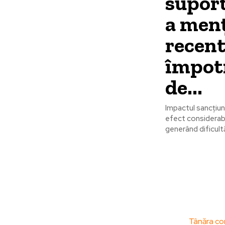
suport
a menț
recen
împotr
de...
Impactul sancțiun
efect considerabi
generând dificultă
Bun venit la
Ultime
ZorideRomania.ro !
Tânăra con