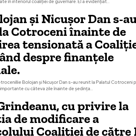
e în interiorul coaliției de guvernare. El a evidențiat...
olojan și Nicușor Dan s-a
la Cotroceni înainte de
irea tensionată a Coaliție
ând despre finanțele
ale.
otroceniIlie Bolojan și Nicușor Dan s-au reunit la Palatul Cotroceni 
importante cu câteva zile înainte de ședința...
Grindeanu, cu privire la
ia de modificare a
olului Coaliției de către 