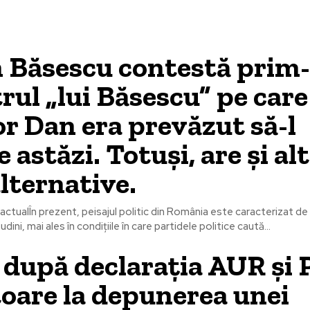
 Băsescu contestă prim
rul „lui Băsescu” pe care
r Dan era prevăzut să-l
 astăzi. Totuși, are și al
lternative.
 actualÎn prezent, peisajul politic din România este caracterizat 
tudini, mai ales în condițiile în care partidele politice caută...
 după declarația AUR și
toare la depunerea unei