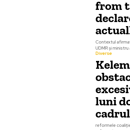
from 
declar
actual
Contextul afirmaț
UDMR și ministru a
Diverse
Kelem
obstac
excesi
luni d
cadrul 
reformele coaliți