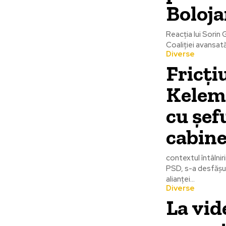
Boloja
Reacția lui Sorin
Coaliției avansată
Diverse
Fricți
Keleme
cu șef
cabine
contextul întâlni
PSD, s-a desfășur
alianței...
Diverse
La vid