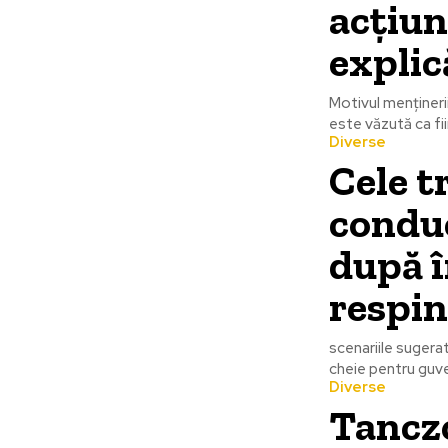
acțiun
explic
Motivul menținerii 
este văzută ca fii
Diverse
Cele t
conduc
după î
respin
scenariile sugera
cheie pentru guve
Diverse
Tancz