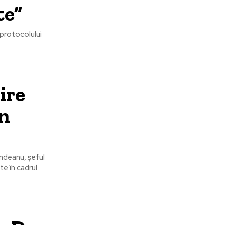
te”
 protocolului
ire
în
indeanu, șeful
e în cadrul