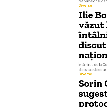
reformelor sugerat
Diverse
Ilie B
văzut 
întâln
discut
națion
Întâlnirea de la C
discuta subiecte 
Diverse
Sorin 
sugest
protoc