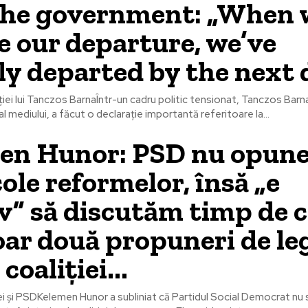
the government: „When 
e our departure, we’ve
ly departed by the next 
iei lui Tanczos BarnaÎntr-un cadru politic tensionat, Tanczos Bar
l mediului, a făcut o declarație importantă referitoare la...
en Hunor: PSD nu opun
ole reformelor, însă „e
v” să discutăm timp de c
oar două propuneri de leg
coaliției...
ei și PSDKelemen Hunor a subliniat că Partidul Social Democrat nu