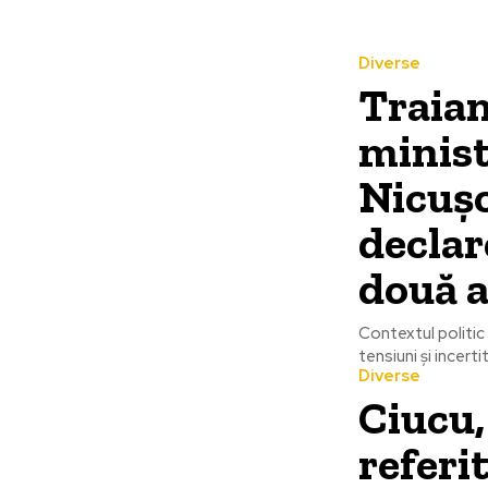
Diverse
Traian
minist
Nicușo
declare
două a
Contextul politic
tensiuni și incerti
Diverse
Ciucu,
referi