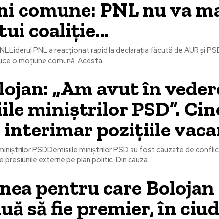
ni comune: PNL nu va m
tui coaliție…
 PNLLiderul PNL a reacționat rapid la declarația făcută de AUR și PS
duce o moțiune comună. Acesta...
olojan: „Am avut în veder
ile miniștrilor PSD”. Cin
 interimar pozițiile vac
miniștrilor PSDDemisiile miniștrilor PSD au fost cauzate de conflic
de presiunile externe pe plan politic. Din cauza...
nea pentru care Bolojan
uă să fie premier, în ciu