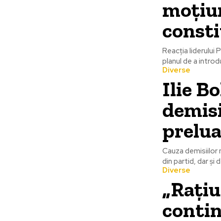
moțiu
consti
Reacția liderului
planul de a intro
Diverse
Ilie B
demisi
prelua
Cauza demisiilor 
din partid, dar și 
Diverse
„Rațiu
contin