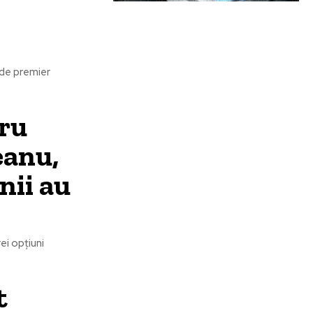
l de premier
tru
eanu,
nii au
ei opțiuni
t