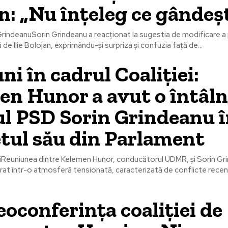
n: „Nu înțeleg ce gândeș
 GrindeanuSorin Grindeanu a reacționat la sugestia de modificare a
 de Ilie Bolojan, exprimându-și surpriza și confuzia față de...
uni în cadrul Coaliției:
n Hunor a avut o întâln
ul PSD Sorin Grindeanu 
tul său din Parlament
riiReuniunea dintre Kelemen Hunor, conducătorul UDMR, și Sorin Gr
at într-o atmosferă tensionată, caracterizată de conflicte recent
eoconferința coaliției de