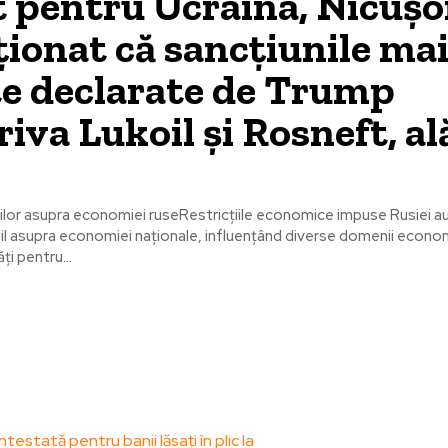
 pentru Ucraina, Nicușo
ionat că sancțiunile ma
te declarate de Trump
iva Lukoil și Rosneft, al
ilor asupra economiei ruseRestricțiile economice impuse Rusiei au
l asupra economiei naționale, influențând diverse domenii econom
ți pentru...
le postari:
Stiri popul
testată pentru banii lăsați în plic la
Accident tragic în 