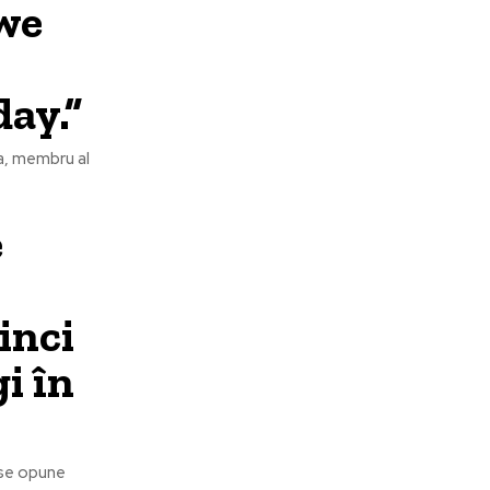
we
day.”
na, membru al
e
inci
i în
 se opune