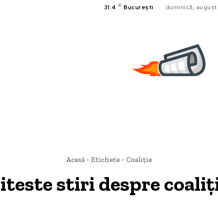
C
31.4
București
duminică, august
Acasă
Etichete
Coaliție
iteste stiri despre
coaliț