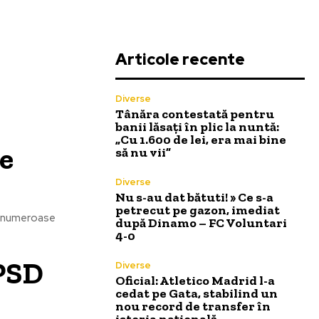
Articole recente
-
Diverse
Tânăra contestată pentru
banii lăsați în plic la nuntă:
„Cu 1.600 de lei, era mai bine
te
să nu vii”
Diverse
Nu s-au dat bătuti! » Ce s-a
petrecut pe gazon, imediat
de numeroase
după Dinamo – FC Voluntari
4-0
 PSD
Diverse
Oficial: Atletico Madrid l-a
cedat pe Gata, stabilind un
nou record de transfer în
istoria națională.