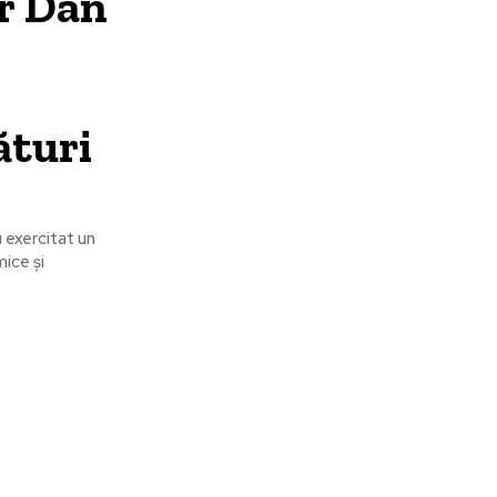
r Dan
i
ături
 exercitat un
ice și
are:
Categorii:
Timiș: Șase vieți pierdute și