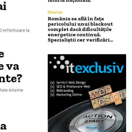
ai
Diverse
România se află în fața
pericolului unui blackout
complet dacă dificultățile
D referitoare la
energetice continuă.
Specialiștii cer verificări…
e
e va
ante?
tele interne
da