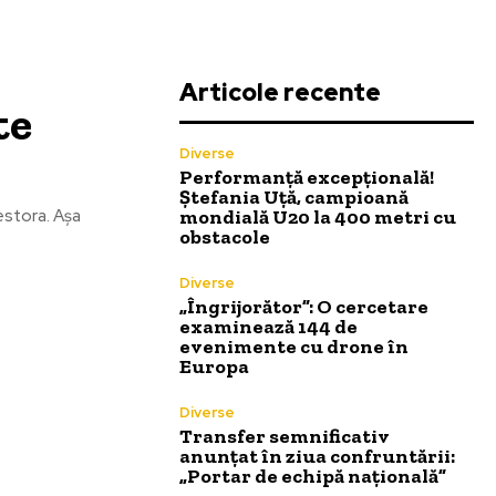
Articole recente
te
Diverse
Performanță excepțională!
Ștefania Uță, campioană
mondială U20 la 400 metri cu
estora. Așa
obstacole
Diverse
„Îngrijorător”: O cercetare
examinează 144 de
evenimente cu drone în
Europa
Diverse
Transfer semnificativ
anunțat în ziua confruntării:
„Portar de echipă națională”