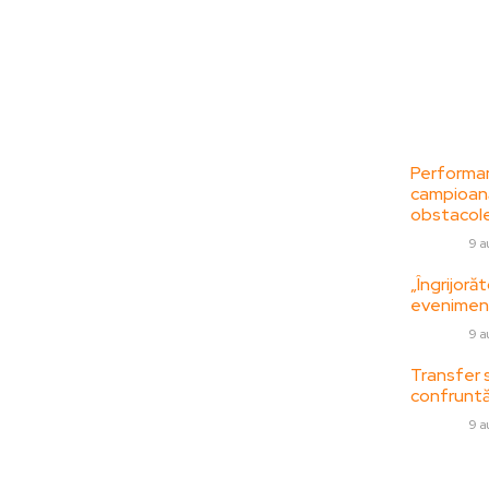
Bun venit la
Ultime
ZorideRomania.ro !
Performan
campioană
ZorideRomania.ro un site de știri / blog de
obstacol
noutăți, dedicat diseminării de informații
DIVERSE
9 a
și actualități. Acesta oferă articole,
reportaje și analize pe teme diverse, de la
„Îngrijor
eveniment
evenimente curente la subiecte specifice
de interes. Este un spațiu digital pentru
DIVERSE
9 a
informare și educație. Contactati-ne
Transfer s
oricand la adresa:
confruntăr
contact@zorideromania.ro
DIVERSE
9 a
Politica de Confidentialitate –
ZorideRomania.ro