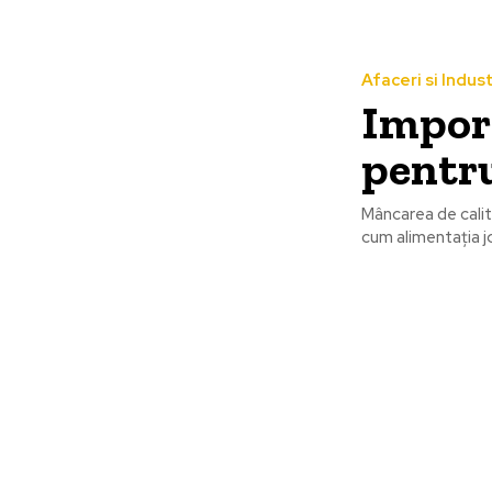
Afaceri si Indust
Import
pentru
Mâncarea de calit
cum alimentația jo