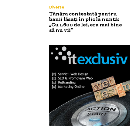
Diverse
Tânăra contestată pentru
banii lăsați în plic la nuntă:
„Cu 1.600 de lei, era mai bine
să nu vii”