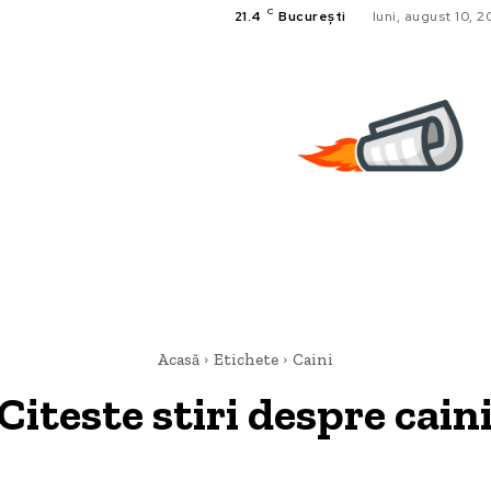
C
21.4
București
luni, august 10, 
Acasă
Etichete
Caini
Citeste stiri despre
cain