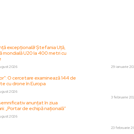
le postari:
Stiri popul
ță excepțională! Ștefania Uță,
Eximbank informea
 mondială U20 la 400 metri cu
pericolul pierderii
e
oferite firmelor. 
ugust 2026
DIVERSE
29 ianuarie 20
ător”: O cercetare examinează 144 de
Reacția Germaniei 
e cu drone în Europa
referitoare la sus
considerații reva
ugust 2026
DIVERSE
3 februarie 20
emnificativ anunțat în ziua
ii: „Portar de echipă națională”
„Unitățile american
cazul unei agresiu
ugust 2026
de alarmă de la șe
DIVERSE
23 februarie 2