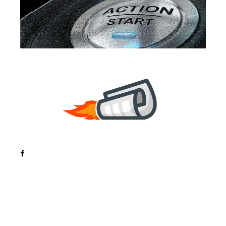
Noutati
Tech
Cultura si Entertainment
Sanatate / Hobby
Home & Deco
Bun venit la ZorideRomania.ro !
ZorideRomania.ro un site de știri / blog de noutăți,