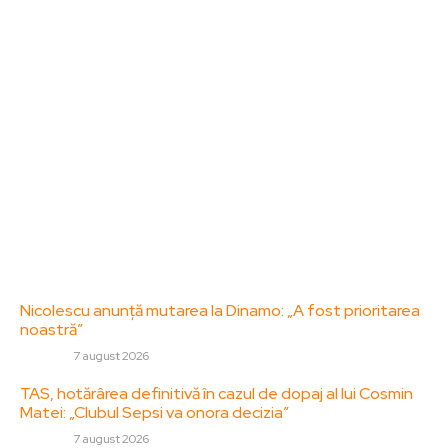
dedicat diseminării de informații și actualități.
Acesta oferă articole, reportaje și analize pe teme
diverse, de la evenimente curente la subiecte
specifice de interes. Este un spațiu digital pentru
informare și educație. Contactati-ne oricand la
adresa: contact@zorideromania.ro
Politica de Confidentialitate – ZorideRomania.ro
Politica de cookies (GDPR)
Contact
Ultimele postari:
Nicolescu anunță mutarea la Dinamo: „A fost prioritarea
noastră”
DIVERSE
7 august 2026
TAS, hotărârea definitivă în cazul de dopaj al lui Cosmin
Matei: „Clubul Sepsi va onora decizia”
DIVERSE
7 august 2026