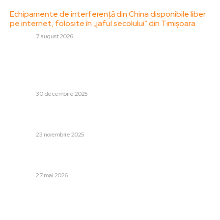
Echipamente de interferență din China disponibile liber
pe internet, folosite în „jaful secolului” din Timișoara
DIVERSE
7 august 2026
Stiri populare:
Atenționări meteo: Cod galben de vânt și ninsoare
abundentă. Previziunea vremii până la Anul Nou.
DIVERSE
30 decembrie 2025
Gigi Becali abandonează propria creație: „Nu
funcționează și asta e!”
DIVERSE
23 noiembrie 2025
Avertisment de furtuni și grindină în diverse județe, până
la miezul nopții. HARTA regiunilor afectate.
DIVERSE
27 mai 2026
Categorii:
Afaceri si Industrii