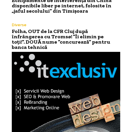
Echipamente de interferență din China
disponibile liber pe internet, folosite în
„jaful secolului” din Timișoara
Diverse
Folha, OUT de la CFR Cluj după
înfrângerea cu Tromsø! ”Îi elimin pe
toți!”. DOUĂ nume ”concurează” pentru
banca tehnică