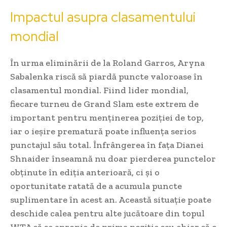
Impactul asupra clasamentului
mondial
În urma eliminării de la Roland Garros, Aryna
Sabalenka riscă să piardă puncte valoroase în
clasamentul mondial. Fiind lider mondial,
fiecare turneu de Grand Slam este extrem de
important pentru menținerea poziției de top,
iar o ieșire prematură poate influența serios
punctajul său total. Înfrângerea în fața Dianei
Shnaider înseamnă nu doar pierderea punctelor
obținute în ediția anterioară, ci și o
oportunitate ratată de a acumula puncte
suplimentare în acest an. Această situație poate
deschide calea pentru alte jucătoare din topul
WTA să se apropie de prima poziție sau chiar să o