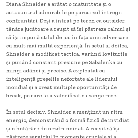
Diana Shnaider a arătat o maturitate și o
autocontrol admirabile pe parcursul întregii
confruntări. Deși a intrat pe teren ca outsider,
tânăra jucătoare a reușit să își păstreze calmul și
să își impună stilul de joc în fața unei adversare
cu mult mai multă experiență. În setul al doilea,
Shnaider a modificat tactica, variind loviturile
și punând constant presiune pe Sabalenka cu
mingi adânci și precise. A exploatat cu
inteligență greșelile neforțate ale liderului
mondial și a creat multiple oportunități de
break, pe care le-a valorificat cu sânge rece.
În setul decisiv, Shnaider a menținut un ritm
energic, demonstrând o formă fizică de invidiat
și o hotărâre de nezdruncinat. A reușit să își
păstreze serviciul în momente cruciale și a