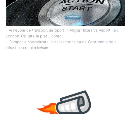
- Ai nevoie de transport aeroport in Anglia? Încearcă
Airport Taxi
London
. Calitate la prețul corect.
- Companie specializata in tranzactionarea de
Criptomonede
si
infrastructura blockchain.