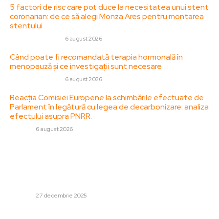
5 factori de risc care pot duce la necesitatea unui stent
coronarian: de ce să alegi Monza Ares pentru montarea
stentului
SANATATE / HOBBY
6 august 2026
Când poate fi recomandată terapia hormonală în
menopauză și ce investigații sunt necesare
SANATATE / HOBBY
6 august 2026
Reacția Comisiei Europene la schimbările efectuate de
Parlament în legătură cu legea de decarbonizare: analiza
efectului asupra PNRR.
DIVERSE
6 august 2026
Stiri populare:
Mirabela Grădinaru evidențiază efectele modificărilor
asupra existenței copiilor după ce Nicușor Dan a preluat
funcția de președinte: „Cel mic a trecut printr-un șoc în...
DIVERSE
27 decembrie 2025
Motivul zborului avioanelor din Elveția împreună cu