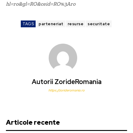
hl=ro&gl=RO&ceid=RO%3Aro
TAGS
parteneriat
resurse
securitate
Autorii ZorideRomania
https://zorideromania.ro
Articole recente