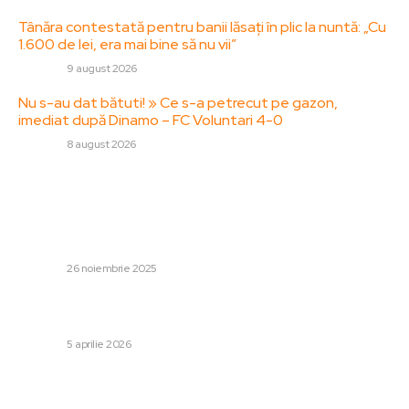
Tânăra contestată pentru banii lăsați în plic la nuntă: „Cu
1.600 de lei, era mai bine să nu vii”
DIVERSE
9 august 2026
Nu s-au dat bătuti! » Ce s-a petrecut pe gazon,
imediat după Dinamo – FC Voluntari 4-0
DIVERSE
8 august 2026
Stiri populare:
Dennis Man, 88 de minute în Liverpool – PSV 4-1!
Evaluarea obținută după triumful remarcabil de pe
Anfield
DIVERSE
26 noiembrie 2025
Donald Trump, mesaj clar pentru Iran: „Deschideți
strâmtoarea, nebuni scelerati”
DIVERSE
5 aprilie 2026
Mihai Rotaru, capturat într-o situație neobișnuită pe
arena Rapid Viena