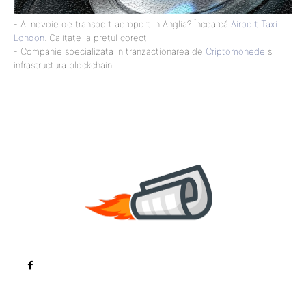
- Ai nevoie de transport aeroport in Anglia? Încearcă
Airport Taxi
London
. Calitate la prețul corect.
- Companie specializata in tranzactionarea de
Criptomonede
si
infrastructura blockchain.
Noutati
Tech
Cultura si Entertainment