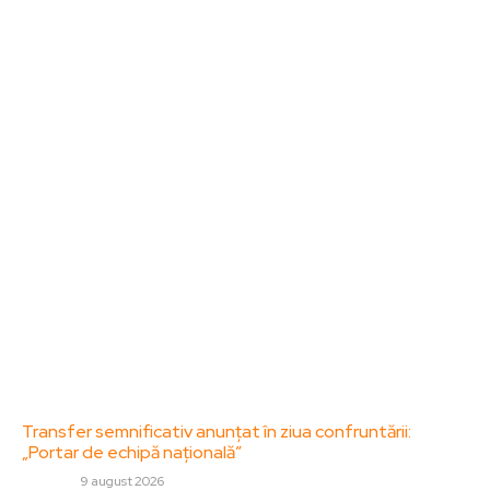
Sanatate / Hobby
Home & Deco
Bun venit la ZorideRomania.ro !
ZorideRomania.ro un site de știri / blog de noutăți,
dedicat diseminării de informații și actualități.
Acesta oferă articole, reportaje și analize pe teme
diverse, de la evenimente curente la subiecte
specifice de interes. Este un spațiu digital pentru
informare și educație. Contactati-ne oricand la
adresa: contact@zorideromania.ro
Politica de Confidentialitate – ZorideRomania.ro
Politica de cookies (GDPR)
Contact
Ultimele postari:
Transfer semnificativ anunțat în ziua confruntării:
„Portar de echipă națională”
DIVERSE
9 august 2026