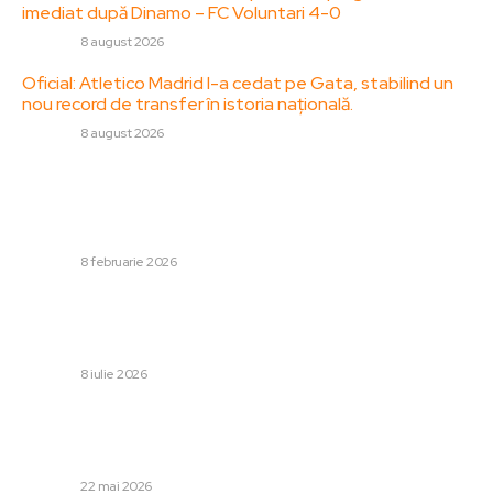
imediat după Dinamo – FC Voluntari 4-0
DIVERSE
8 august 2026
Oficial: Atletico Madrid l-a cedat pe Gata, stabilind un
nou record de transfer în istoria națională.
DIVERSE
8 august 2026
Stiri populare:
Un alt pariu al Kievului în timpul războiului: Zelenski mută
industria de apărare în Europa
DIVERSE
8 februarie 2026
CM 2026: Egiptenii își exprimă nemulțumirea la FIFA în
urma înfrângerii dramatice suferite la Cupa Mondială.
Reproșuri…
DIVERSE
8 iulie 2026
Preotul Constantin Necula, în discursul său „Educația
între Rai și vai”: „Diferența dintre fomist și fomalău are o
bază politică”
DIVERSE
22 mai 2026