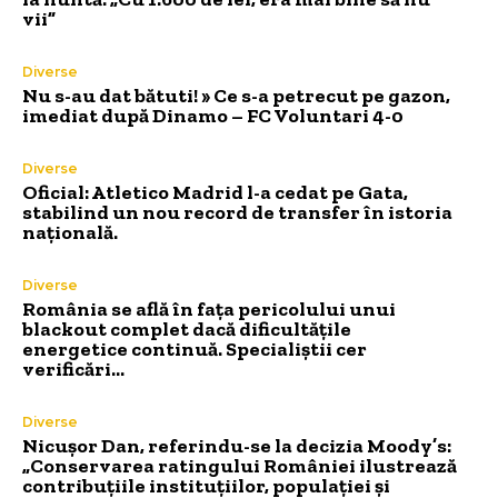
vii”
Diverse
Nu s-au dat bătuti! » Ce s-a petrecut pe gazon,
imediat după Dinamo – FC Voluntari 4-0
Diverse
Oficial: Atletico Madrid l-a cedat pe Gata,
stabilind un nou record de transfer în istoria
națională.
Diverse
România se află în fața pericolului unui
blackout complet dacă dificultățile
energetice continuă. Specialiștii cer
verificări…
Diverse
Nicușor Dan, referindu-se la decizia Moody’s:
„Conservarea ratingului României ilustrează
contribuțiile instituțiilor, populației și