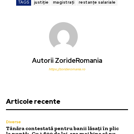
TAGS
justiție
magistrați
restanțe salariale
Autorii ZorideRomania
https://zorideromania.ro
Articole recente
Diverse
Tânăra contestată pentru banii lăsați în plic
la nuntă: „Cu 1.600 de lei, era mai bine să nu