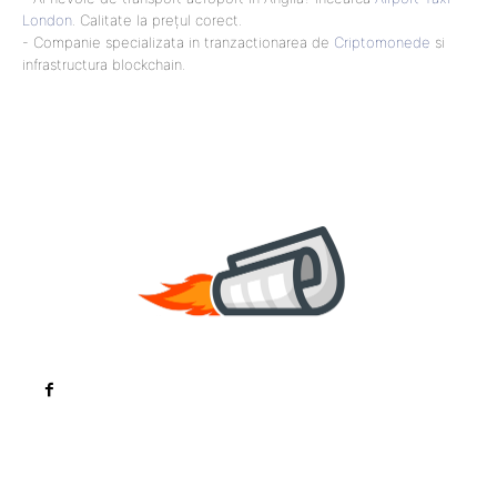
London
. Calitate la prețul corect.
- Companie specializata in tranzactionarea de
Criptomonede
si
infrastructura blockchain.
Noutati
Tech
Cultura si Entertainment
Sanatate / Hobby
Home & Deco