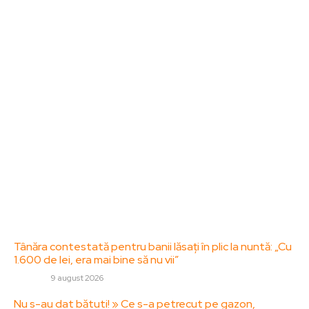
Bun venit la ZorideRomania.ro !
ZorideRomania.ro un site de știri / blog de noutăți,
dedicat diseminării de informații și actualități.
Acesta oferă articole, reportaje și analize pe teme
diverse, de la evenimente curente la subiecte
specifice de interes. Este un spațiu digital pentru
informare și educație. Contactati-ne oricand la
adresa: contact@zorideromania.ro
Politica de Confidentialitate – ZorideRomania.ro
Politica de cookies (GDPR)
Contact
Ultimele postari:
Tânăra contestată pentru banii lăsați în plic la nuntă: „Cu
1.600 de lei, era mai bine să nu vii”
DIVERSE
9 august 2026
Nu s-au dat bătuti! » Ce s-a petrecut pe gazon,