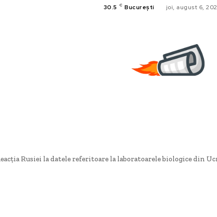
C
30.5
București
joi, august 6, 20
eacția Rusiei la datele referitoare la laboratoarele biologice din Ucr