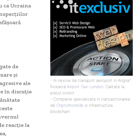
ru ca Ucraina
inspecțiilor
esfășoară
egate de
mare și
- Ai nevoie de transport aeroport in Anglia?
agresive ale
Încearcă
Airport Taxi London
. Calitate la
e în discuție
prețul corect.
sănătate
- Companie specializata in tranzactionarea
de
Criptomonede
si infrastructura
ceste
blockchain.
guvernul
e reacție la
ea,