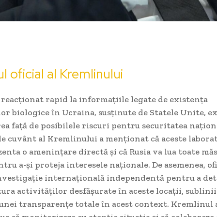
 oficial al Kremlinului
reacționat rapid la informațiile legate de existența
or biologice în Ucraina, susținute de Statele Unite, 
rea față de posibilele riscuri pentru securitatea naționa
e cuvânt al Kremlinului a menționat că aceste labora
enta o amenințare directă și că Rusia va lua toate măs
tru a-și proteja interesele naționale. De asemenea, ofic
 investigație internațională independentă pentru a de
tura activităților desfășurate în aceste locații, sublini
unei transparențe totale în acest context. Kremlinul 
ua să monitorizeze cu atenție situația și să colaboreze c