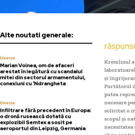
Alte noutati generale:
răspunsul
Diverse
Kremlinul a 
Marian Voinea, om de afaceri
laboratoarel
arestat în legătură cu scandalul
mitei din sectorul armamentului,
și îngrijora
conexiuni cu ‘Ndrangheta
Purtătorul d
putea reprez
necesare pen
Diverse
Infiltrare fără precedent în Europa:
solicitat o
o dronă rusească dotată cu
scopul și na
explozibil Semtex a sosit pe
necesitatea 
aeroportul din Leipzig, Germania
că va contin