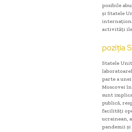
posibile abu
și Statele U
internaționa
activități il
poziția 
Statele Unit
laboratoarel
parte a unei
Moscovei în 
sunt implica
publică, res
facilități o
ucrainean, a
pandemii și 