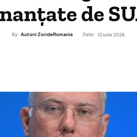
inanțate de S
By:
Autorii ZorideRomania
Date:
13 iunie 2026