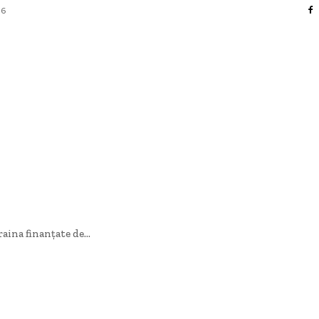
26
AFACERI / INDUSTRII
CULTURA / ENTERTAINMENT
DIVERSE
HOME & DECO
SANATATE / HOBBY
TECH
aina finanțate de...