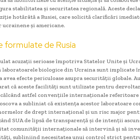
gura stabilitatea și securitatea regională. Aceste decla
ziție hotărâtă a Rusiei, care solicită clarificări imedia
r ucrainene și americane.
le formulate de Rusia
ulat acuzații serioase împotriva Statelor Unite și Ucra
 laboratoarele biologice din Ucraina sunt implicate în
a avea efecte periculoase asupra securității globale. Au
arat că aceste facilități sunt utilizate pentru dezvolt
ncălcând astfel convențiile internaționale referitoare
oscova a subliniat că existența acestor laboratoare co
normelor de drept internațional și un risc major pen
zând SUA de lipsă de transparență și de intenții ascuns
citat comunității internaționale să intervină și să inv
ități, subliniind necesitatea unui control strict pentr