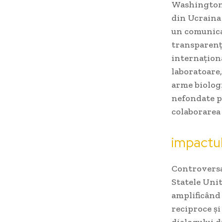
Washingtonul
din Ucraina 
un comunicat
transparență
internaționa
laboratoare,
arme biologi
nefondate po
colaborarea 
impactul
Controversa 
Statele Unit
amplificând 
reciproce și
dialogului d