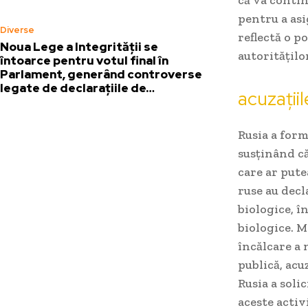
pentru a asi
Diverse
reflectă o po
Noua Lege a Integrității se
autoritățilo
întoarce pentru votul final în
Parlament, generând controverse
legate de declarațiile de…
acuzații
Rusia a form
susținând că
care ar pute
ruse au decl
biologice, î
biologice. M
încălcare a 
publică, acu
Rusia a soli
aceste activ