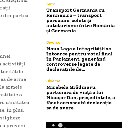
Auto
rații
Transport Germania cu
Rennen.ro – transport
te din partea
persoane, colete și
autoturisme între România
și Germania
Diverse
Noua Lege a Integrității se
întoarce pentru votul final
inei,
în Parlament, generând
 activități
controverse legate de
declarațiile de…
toritățile
area de arme
Diverse
 la armele
Mirabela Grădinaru,
partenera de viață a lui
nstituie o
Nicușor Dan, președintele, a
tru sănătatea
făcut cunoscută declarația
sa de avere
e. În plus,
estigheze
u a preveni