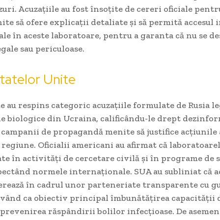
zuri. Acuzațiile au fost însoțite de cereri oficiale pent
nite să ofere explicații detaliate și să permită accesul 
le în aceste laboratoare, pentru a garanta că nu se d
egale sau periculoase.
Statelor Unite
e au respins categoric acuzațiile formulate de Rusia l
e biologice din Ucraina, calificându-le drept dezinfor
 campanii de propagandă menite să justifice acțiunile 
regiune. Oficialii americani au afirmat că laboratoarel
te în activități de cercetare civilă și în programe de 
pectând normele internaționale. SUA au subliniat că a
perează în cadrul unor parteneriate transparente cu 
vând ca obiectiv principal îmbunătățirea capacității d
prevenirea răspândirii bolilor infecțioase. De asemen