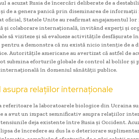
 a acuzat Rusia de încercări deliberate de a destabili
și de a genera panică prin diseminarea de informații f
 oficial, Statele Unite au reafirmat angajamentul lor 
 și colaborare internațională, invitând experți și org
le să viziteze și să evalueze activitățile desfășurate în
 pentru a demonstra că nu există nicio intenție de a 
ce. Autoritățile americane au avertizat că astfel de ac
t submina eforturile globale de control al bolilor și 
internațională în domeniul sănătății publice.
 asupra relațiilor internaționale
referitoare la laboratoarele biologice din Ucraina su
e a avut un impact semnificativ asupra relațiilor inte
tensiunile deja existente între Rusia și Occident. Acuz
 lipsa de încredere au dus la o deteriorare suplimenta
iplomatic, complicând eforturile de a găsi soluții pașn