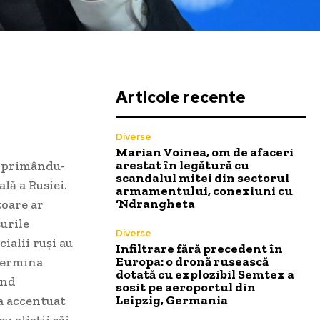
Articole recente
Diverse
Marian Voinea, om de afaceri
arestat în legătură cu
exprimându-
scandalul mitei din sectorul
lă a Rusiei.
armamentului, conexiuni cu
‘Ndrangheta
toare ar
urile
Diverse
ialii ruși au
Infiltrare fără precedent în
Europa: o dronă rusească
termina
dotată cu explozibil Semtex a
ind
sosit pe aeroportul din
Leipzig, Germania
a accentuat
u aliații săi