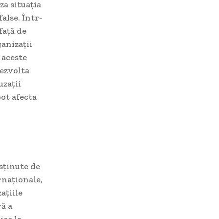
za situația
alse. Într-
față de
anizații
 aceste
dezvolta
uzații
pot afecta
sținute de
rnaționale,
ațiile
ră a
ice la