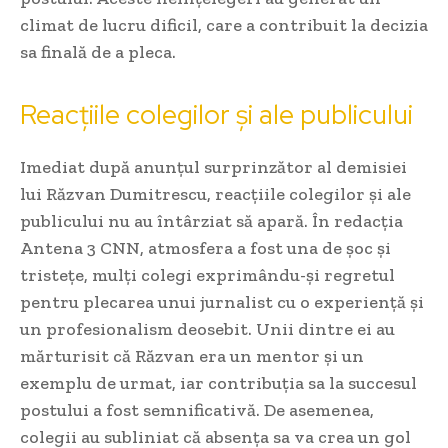
climat de lucru dificil, care a contribuit la decizia
sa finală de a pleca.
Reacțiile colegilor și ale publicului
Imediat după anunțul surprinzător al demisiei
lui Răzvan Dumitrescu, reacțiile colegilor și ale
publicului nu au întârziat să apară. În redacția
Antena 3 CNN, atmosfera a fost una de șoc și
tristețe, mulți colegi exprimându-și regretul
pentru plecarea unui jurnalist cu o experiență și
un profesionalism deosebit. Unii dintre ei au
mărturisit că Răzvan era un mentor și un
exemplu de urmat, iar contribuția sa la succesul
postului a fost semnificativă. De asemenea,
colegii au subliniat că absența sa va crea un gol