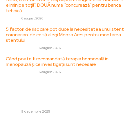
elimin pe toți!”. DOUĂ nume ”concurează” pentru banca
tehnică
DIVERSE
6 august 2026
5 factori de risc care pot duce la necesitatea unui stent
coronarian: de ce să alegi Monza Ares pentru montarea
stentului
SANATATE / HOBBY
6 august 2026
Când poate fi recomandată terapia hormonală în
menopauză și ce investigații sunt necesare
SANATATE / HOBBY
6 august 2026
Stiri populare:
Nicușor Dan referitor la alegătorii AUR în mass-media
franceză: „Nu sunt extremiști sau pro-ruși, doar doresc o
schimbare. Cum putem recuceri încrederea lor?” /...
DIVERSE
9 decembrie 2025
Cercetătoarea română remarcabilă care îi intimidează pe
hackerii și pe coloșii din tehnologie. Inclusă de către