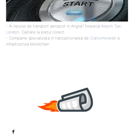
- Ai nevoie de transport aeroport in Anglia? Încearcă
Airport Taxi
London
. Calitate la prețul corect.
- Companie specializata in tranzactionarea de
Criptomonede
si
infrastructura blockchain.