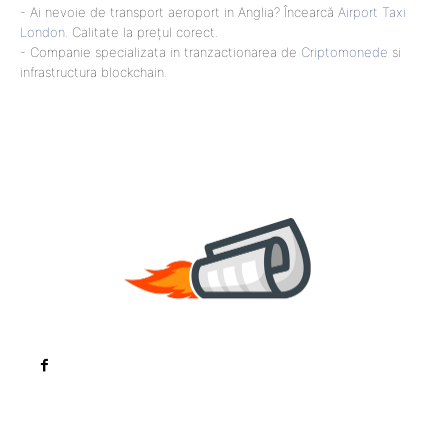
- Ai nevoie de transport aeroport in Anglia? Încearcă
Airport Taxi
London
. Calitate la prețul corect.
- Companie specializata in tranzactionarea de
Criptomonede
si
infrastructura blockchain.
Noutati
Tech
Cultura si Entertainment
Sanatate / Hobby
Home & Deco