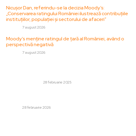
Nicușor Dan, referindu-se la decizia Moody’s:
„Conservarea ratingului României ilustrează contribuțiile
instituțiilor, populației și sectorului de afaceri”
DIVERSE
7 august 2026
Moody’s menține ratingul de țară al României, având o
perspectivă negativă
DIVERSE
7 august 2026
Stiri populare:
Ce trebuie să conțină actul constitutiv al unei firme?
AFACERI SI INDUSTRII
28 februarie 2025
Surse israeliene susțin că liderii de vârf iranieni ar fi fost
vizați în atacuri. Printre aceștia, ministrul…
DIVERSE
28 februarie 2026
Cazul „Matias”: tânărul din Dumbrăvița ucis de un
automobil pe o arteră fără trotuare. Răspunderea
aparține primăriei locale.