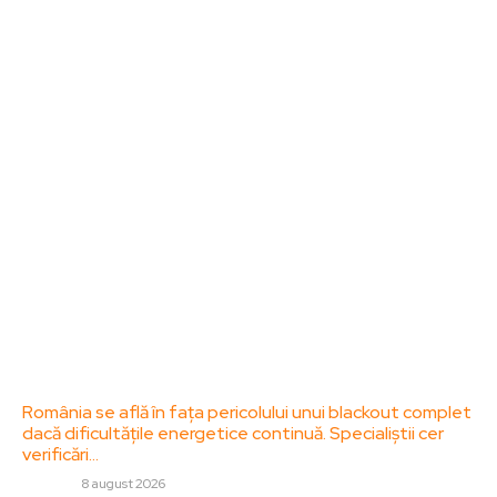
Bun venit la ZorideRomania.ro !
ZorideRomania.ro un site de știri / blog de noutăți,
dedicat diseminării de informații și actualități.
Acesta oferă articole, reportaje și analize pe teme
diverse, de la evenimente curente la subiecte
specifice de interes. Este un spațiu digital pentru
informare și educație. Contactati-ne oricand la
adresa: contact@zorideromania.ro
Politica de Confidentialitate – ZorideRomania.ro
Politica de cookies (GDPR)
Contact
Ultimele postari:
România se află în fața pericolului unui blackout complet
dacă dificultățile energetice continuă. Specialiștii cer
verificări…
DIVERSE
8 august 2026