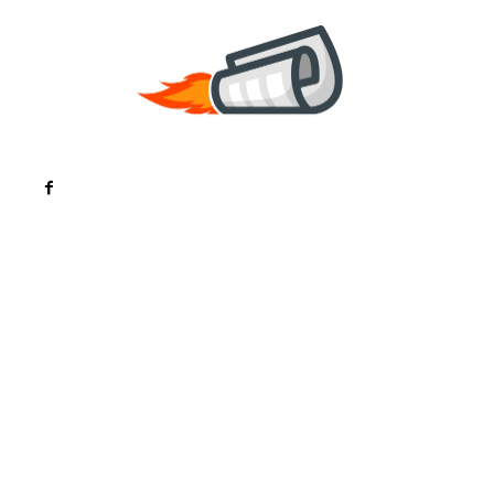
Noutati
Tech
Cultura si Entertainment
Sanatate / Hobby
Home & Deco
Bun venit la ZorideRomania.ro !
ZorideRomania.ro un site de știri / blog de noutăți,
dedicat diseminării de informații și actualități.
Acesta oferă articole, reportaje și analize pe teme
diverse, de la evenimente curente la subiecte
specifice de interes. Este un spațiu digital pentru
informare și educație. Contactati-ne oricand la
adresa: contact@zorideromania.ro