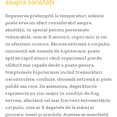
asupra sănătății
Expunerea prelungită la temperaturi scăzute
poate avea un efect considerabil asupra
sănătății, în special pentru persoanele
vulnerabile, cum ar fi seniorii, copiii mici și cei
cu afecțiuni cronice. Răcirea extremă a corpului,
cunoscută sub numele de hipotermie, poate
apărea rapid atunci când organismul pierde
căldură mai repede decât o poate genera.
Simptomele hipotermiei includ tremurături
necontrolate, confuzie, oboseală extremă și piele
palidă sau rece. De asemenea, degerăturile
reprezintă un risc major în condiții de frig
extrem, afectând cel mai frecvent extremitățile
corpului, cum ar fi degetele de la mâini și
picioare, nasul și urechile. Acestea se manifestă