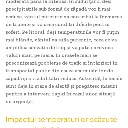
moderată până la intensă. În sudul țării, deși
precipitațiile sub formă de zăpadă vor fi mai
reduse, vântul puternic va contribui la formarea
de troiene și va crea condiții dificile pentru
șoferi. Pe litoral, deși temperaturile vor fi puțin
mai blânde, vântul va sufla puternic, ceea ce va
amplifica senzația de frig și va putea provoca
valuri mari pe mare. În orașele mari se
preconizează probleme de trafic și întârzieri în
transportul public din cauza acumulărilor de
zăpadă și a vizibilității reduse. Autoritățile locale
sunt deja în stare de alertă și pregătesc măsuri
pentru a interveni rapid în cazul unor situații
de urgență.
Impactul temperaturilor scăzute