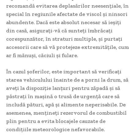
recomandă evitarea deplasărilor neesențiale, în
special în regiunile afectate de viscol și ninsori
abundente. Dacă este absolut necesar să ieșiți
din casă, asigurați-vă că sunteți îmbrăcați
corespunzător, în straturi multiple, și purtați
accesorii care să vă protejeze extremitățile, cum
ar fi mănuși, căciuli și fulare.
În cazul șoferilor, este important să verificați
starea vehiculului înainte de a porni la drum, să
aveți la dispoziție lanțuri pentru zăpadă și să
păstrați în mașină o trusă de urgență care să
includă pături, apă și alimente neperisabile. De
asemenea, mențineți rezervorul de combustibil
plin pentru a evita blocajele cauzate de
condițiile meteorologice nefavorabile.