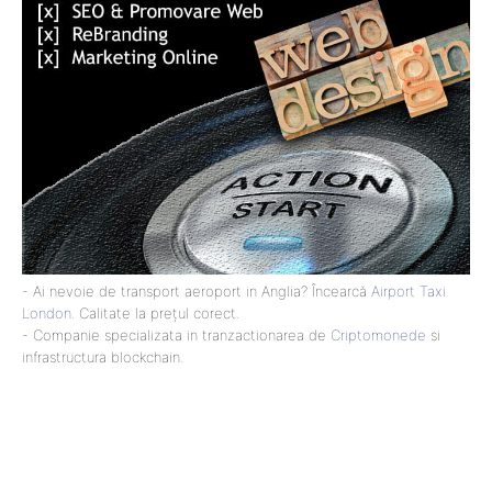
- Ai nevoie de transport aeroport in Anglia? Încearcă
Airport Taxi
London
. Calitate la prețul corect.
- Companie specializata in tranzactionarea de
Criptomonede
si
infrastructura blockchain.