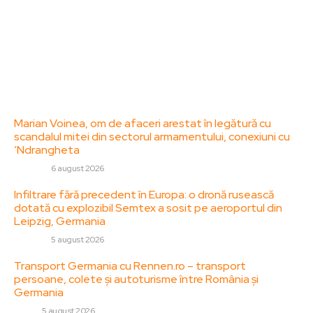
Politica de Confidentialitate – ZorideRomania.ro
Politica de cookies (GDPR)
Contact
Ultimele postari:
Marian Voinea, om de afaceri arestat în legătură cu
scandalul mitei din sectorul armamentului, conexiuni cu
‘Ndrangheta
DIVERSE
6 august 2026
Infiltrare fără precedent în Europa: o dronă rusească
dotată cu explozibil Semtex a sosit pe aeroportul din
Leipzig, Germania
DIVERSE
5 august 2026
Transport Germania cu Rennen.ro – transport
persoane, colete și autoturisme între România și
Germania
AUTO
5 august 2026