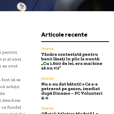
Articole recente
Diverse
vă pentru
Tânăra contestată pentru
banii lăsați în plic la nuntă:
 și al unei
„Cu 1.600 de lei, era mai bine
e au avut
să nu vii”
Diverse
 fost să se
Nu s-au dat bătuti! » Ce s-a
că soluții
petrecut pe gazon, imediat
după Dinamo – FC Voluntari
 de
4-0
i deschise
d ca fundal
Diverse
Oficial: Atletico Madrid l-a
area statului