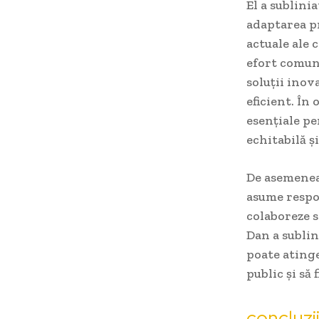
El a sublini
adaptarea p
actuale ale 
efort comun 
soluții inov
eficient. În
esențiale pe
echitabilă și
De asemenea,
asume respo
colaboreze s
Dan a sublin
poate atinge
public și să
concluzii