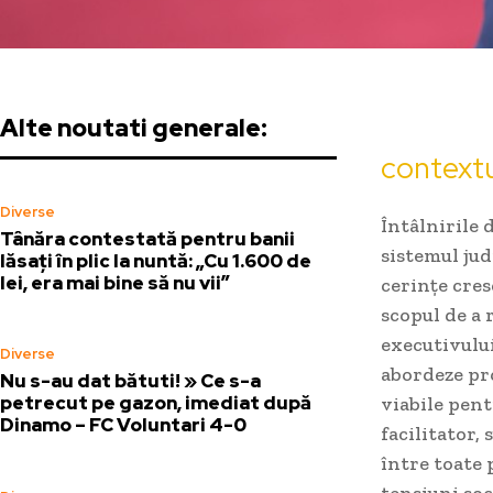
Alte noutati generale:
contextu
Diverse
Întâlnirile 
Tânăra contestată pentru banii
sistemul jud
lăsați în plic la nuntă: „Cu 1.600 de
lei, era mai bine să nu vii”
cerințe cres
scopul de a 
executivului
Diverse
abordeze pro
Nu s-au dat bătuti! » Ce s-a
petrecut pe gazon, imediat după
viabile pent
Dinamo – FC Voluntari 4-0
facilitator,
între toate 
tensiuni soc