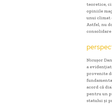
teoretice, c
opiniile mag
unui climat 
Astfel, nu d
consolidare 
perspect
Nicușor Dan,
a evidențiat
provenite de
fundamentale
acord că dia
pentru un pr
statului și 