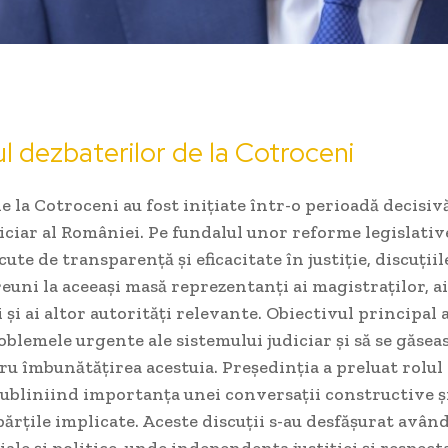
l dezbaterilor de la Cotroceni
de la Cotroceni au fost inițiate într-o perioadă decisi
iciar al României. Pe fundalul unor reforme legislative
cute de transparență și eficacitate în justiție, discuțiil
reuni la aceeași masă reprezentanți ai magistraților, ai
 și ai altor autorități relevante. Obiectivul principal a
blemele urgente ale sistemului judiciar și să se găseas
ru îmbunătățirea acestuia. Președinția a preluat rolul
 subliniind importanța unei conversații constructive ș
părțile implicate. Aceste discuții s-au desfășurat avân
iale și politice, unde independența justiției și respect