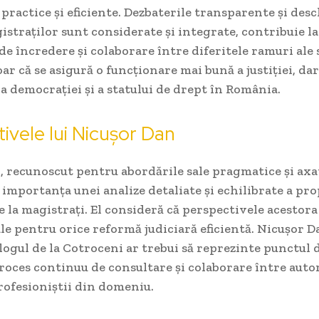
i practice și eficiente. Dezbaterile transparente și desc
istraților sunt considerate și integrate, contribuie l
de încredere și colaborare între diferitele ramuri ale 
oar că se asigură o funcționare mai bună a justiției, dar
a democrației și a statului de drept în România.
ivele lui Nicușor Dan
 recunoscut pentru abordările sale pragmatice și axate
 importanța unei analize detaliate și echilibrate a pr
 la magistrați. El consideră că perspectivele acestora
 pentru orice reformă judiciară eficientă. Nicușor D
logul de la Cotroceni ar trebui să reprezinte punctul 
oces continuu de consultare și colaborare între autor
profesioniștii din domeniu.