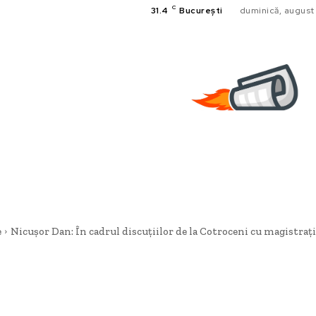
C
31.4
București
duminică, august
e
Nicuşor Dan: În cadrul discuțiilor de la Cotroceni cu magistrații,