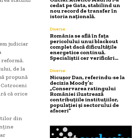
cedat pe Gata, stabilind un
nou record de transfer în
istoria națională.
Diverse
România se află în fața
pericolului unui blackout
tem judiciar
complet dacă dificultățile
a
energetice continuă.
Specialiștii cer verificări…
e reformă.
ului, de la
Diverse
 să propună
Nicușor Dan, referindu-se la
decizia Moody’s:
la Cotroceni
„Conservarea ratingului
ră că orice
României ilustrează
contribuțiile instituțiilor,
populației și sectorului de
afaceri”
tilor din
enține
oar