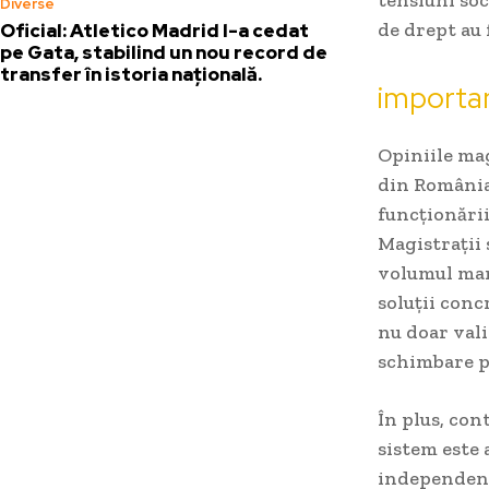
Diverse
de drept au 
Oficial: Atletico Madrid l-a cedat
pe Gata, stabilind un nou record de
transfer în istoria națională.
importan
Opiniile mag
din România.
funcționării
Magistrații 
volumul mare
soluții conc
nu doar vali
schimbare pr
În plus, con
sistem este 
independența