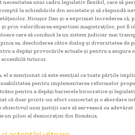
at necesitatea unui cadru legislativ flexibil, care să pe
romptă la schimbările din societate și să răspundă ne
cetățenilor. Nicușor Dan și-a exprimat încrederea că, 
și prin valorificarea expertizei magistraților, pot fi i
atoare care să conducă la un sistem judiciar mai trans
 opinia sa, deschiderea către dialog și diversitatea de 
ntru a depăși provocările actuale și pentru a asigura o 
 accesibilă tuturor.
 el a menționat că este esențial ca toate părțile implic
nsabilitatea pentru implementarea reformelor propus
trâns pentru a depăși barierele birocratice și legislat
iat că doar printr-un efort concertat și o abordare in
 obiectivul unei justiții care să servească cu adevărat
 fie un pilon al democrației din România.
 și așteptări viitoare