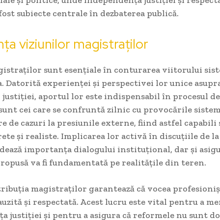
fost subiecte centrale în dezbaterea publică.
ța viziunilor magistraților
istraților sunt esențiale în conturarea viitorului sis
 Datorită experienței și perspectivei lor unice asupr
 justiției, aportul lor este indispensabil în procesul d
sunt cei care se confruntă zilnic cu provocările sistem
 de cazuri la presiunile externe, fiind astfel capabili
rete și realiste. Implicarea lor activă în discuțiile de 
dează importanța dialogului instituțional, dar și asigu
opusă va fi fundamentată pe realitățile din teren.
tribuția magistraților garantează că vocea profesioniș
auzită și respectată. Acest lucru este vital pentru a m
 justiției și pentru a asigura că reformele nu sunt d