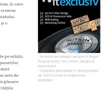
hise, în care
a crearea
statului.
 și o
 pe soluții,
- Ai nevoie de transport aeroport in Anglia?
Încearcă
Airport Taxi London
. Calitate la
opunerilor
prețul corect.
 sunt
- Companie specializata in tranzactionarea
an este de
de
Criptomonede
si infrastructura
blockchain.
de plecare
itățile