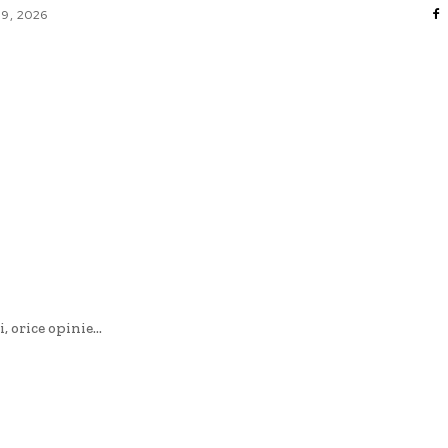
 9, 2026
AFACERI / INDUSTRII
CULTURA / ENTERTAINMENT
DIVERSE
HOME & DECO
SANATATE / HOBBY
TECH
 orice opinie...