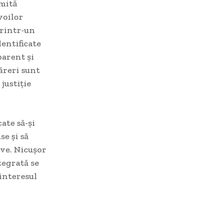
rmită
voilor
printr-un
dentificate
parent și
păreri sunt
justiție
ate să-și
e și să
ive. Nicușor
tegrată se
 interesul