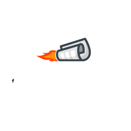
Noutati
Tech
Cultura si Entertainment
Sanatate / Hobby
Home & Deco
Bun venit la ZorideRomania.ro !
ZorideRomania.ro un site de știri / blog de noutăți,
dedicat diseminării de informații și actualități.