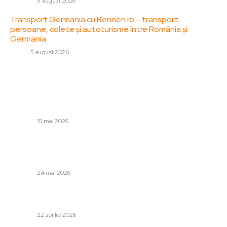
DIVERSE
5 august 2026
Transport Germania cu Rennen.ro – transport
persoane, colete și autoturisme între România și
Germania
AUTO
5 august 2026
Stiri populare:
Cercetătoarea română remarcabilă care îi intimidează pe
hackerii și pe coloșii din tehnologie. Inclusă de către
americani în clasamentul celor mai străluciți cercetători.
DIVERSE
15 mai 2026
Statul și repartizarea sărăciei prin noua reglementare a
remunerării în sectorul bugetar. Bogdan Hossu:
„Anumite venituri vor fi reduse”
DIVERSE
24 mai 2026
Ciprian Ciucu susține că Nicușor Dan nu a adus în discuție
varianta fără Ilie Bolojan: „Noi dispunem de două…
DIVERSE
22 aprilie 2026