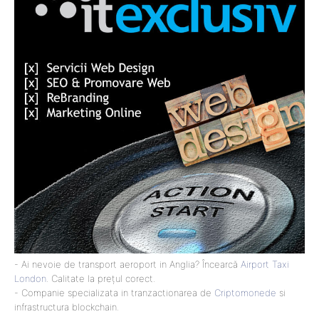
- Ai nevoie de transport aeroport in Anglia? Încearcă
Airport Taxi
London
. Calitate la prețul corect.
- Companie specializata in tranzactionarea de
Criptomonede
si
infrastructura blockchain.