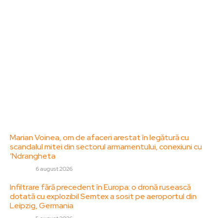
Acesta oferă articole, reportaje și analize pe teme
diverse, de la evenimente curente la subiecte
specifice de interes. Este un spațiu digital pentru
informare și educație. Contactati-ne oricand la
adresa: contact@zorideromania.ro
Politica de Confidentialitate – ZorideRomania.ro
Politica de cookies (GDPR)
Contact
Ultimele postari:
Marian Voinea, om de afaceri arestat în legătură cu
scandalul mitei din sectorul armamentului, conexiuni cu
‘Ndrangheta
DIVERSE
6 august 2026
Infiltrare fără precedent în Europa: o dronă rusească
dotată cu explozibil Semtex a sosit pe aeroportul din
Leipzig, Germania