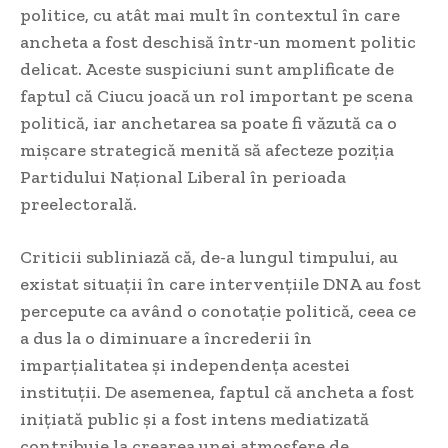
politice, cu atât mai mult în contextul în care
ancheta a fost deschisă într-un moment politic
delicat. Aceste suspiciuni sunt amplificate de
faptul că Ciucu joacă un rol important pe scena
politică, iar anchetarea sa poate fi văzută ca o
mișcare strategică menită să afecteze poziția
Partidului Național Liberal în perioada
preelectorală.
Criticii subliniază că, de-a lungul timpului, au
existat situații în care intervențiile DNA au fost
percepute ca având o conotație politică, ceea ce
a dus la o diminuare a încrederii în
imparțialitatea și independența acestei
instituții. De asemenea, faptul că ancheta a fost
inițiată public și a fost intens mediatizată
contribuie la crearea unei atmosfere de