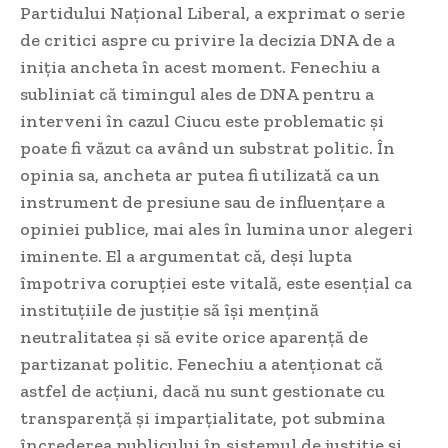
Partidului Național Liberal, a exprimat o serie
de critici aspre cu privire la decizia DNA de a
iniția ancheta în acest moment. Fenechiu a
subliniat că timingul ales de DNA pentru a
interveni în cazul Ciucu este problematic și
poate fi văzut ca având un substrat politic. În
opinia sa, ancheta ar putea fi utilizată ca un
instrument de presiune sau de influențare a
opiniei publice, mai ales în lumina unor alegeri
iminente. El a argumentat că, deși lupta
împotriva corupției este vitală, este esențial ca
instituțiile de justiție să își mențină
neutralitatea și să evite orice aparență de
partizanat politic. Fenechiu a atenționat că
astfel de acțiuni, dacă nu sunt gestionate cu
transparență și imparțialitate, pot submina
încrederea publicului în sistemul de justiție și