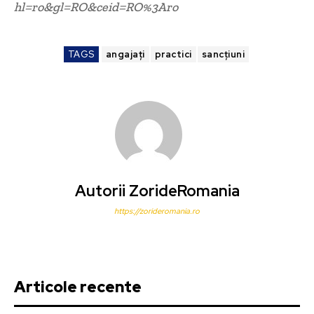
hl=ro&gl=RO&ceid=RO%3Aro
TAGS
angajați
practici
sancțiuni
Autorii ZorideRomania
https://zorideromania.ro
Articole recente