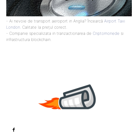
- Ai nevoie de transport aeroport in Anglia? Încearcă
Airport Taxi
London
. Calitate la prețul corect.
- Companie specializata in tranzactionarea de
Criptomonede
si
infrastructura blockchain.