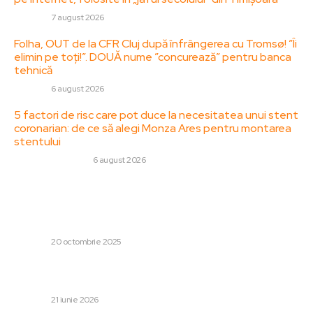
DIVERSE
7 august 2026
Folha, OUT de la CFR Cluj după înfrângerea cu Tromsø! ”Îi
elimin pe toți!”. DOUĂ nume ”concurează” pentru banca
tehnică
DIVERSE
6 august 2026
5 factori de risc care pot duce la necesitatea unui stent
coronarian: de ce să alegi Monza Ares pentru montarea
stentului
SANATATE / HOBBY
6 august 2026
Stiri populare:
„M-aș retrage la 100 de ani”: Tudorel Toader, critic față
de magistrați. Ce susține un alt fost judecător CCR
DIVERSE
20 octombrie 2025
FCSB a reușit să aducă în Superliga jucătorul evaluat la
900.000 de euro: „Am convenit asupra unui contract”
DIVERSE
21 iunie 2026