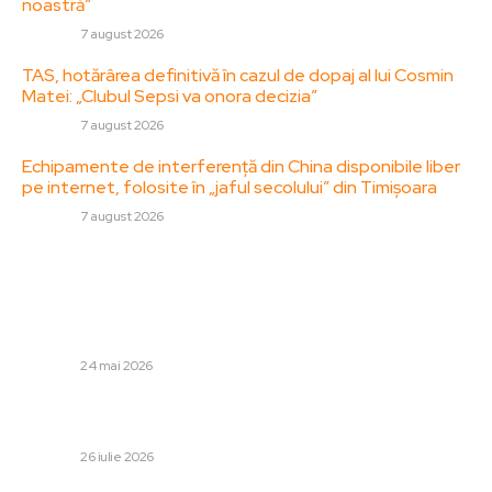
noastră”
DIVERSE
7 august 2026
TAS, hotărârea definitivă în cazul de dopaj al lui Cosmin
Matei: „Clubul Sepsi va onora decizia”
DIVERSE
7 august 2026
Echipamente de interferență din China disponibile liber
pe internet, folosite în „jaful secolului” din Timișoara
DIVERSE
7 august 2026
Stiri populare:
Ilie Bolojan, contestat în interiorul PNL cu ocazia
celebrării liberalilor. Cel mai vehement opozant a
reacționat.
DIVERSE
24 mai 2026
Aspectul în care Marius Baciu remarcă dificultăți la FCSB:
„Nu sunt nemulțumit, dar este clar că avem nevoie”
DIVERSE
26 iulie 2026