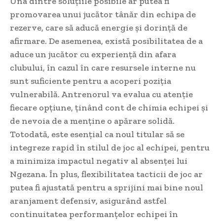
Una dintre soluțiile posibile ar putea fi
promovarea unui jucător tânăr din echipa de
rezerve, care să aducă energie și dorință de
afirmare. De asemenea, există posibilitatea de a
aduce un jucător cu experiență din afara
clubului, în cazul în care resursele interne nu
sunt suficiente pentru a acoperi poziția
vulnerabilă. Antrenorul va evalua cu atenție
fiecare opțiune, ținând cont de chimia echipei și
de nevoia de a menține o apărare solidă.
Totodată, este esențial ca noul titular să se
integreze rapid în stilul de joc al echipei, pentru
a minimiza impactul negativ al absenței lui
Ngezana. În plus, flexibilitatea tacticii de joc ar
putea fi ajustată pentru a sprijini mai bine noul
aranjament defensiv, asigurând astfel
continuitatea performanțelor echipei în