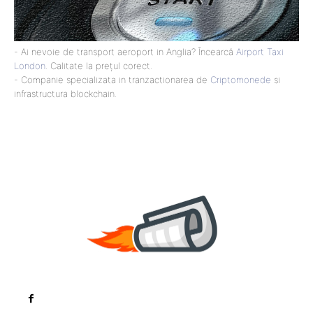
- Ai nevoie de transport aeroport in Anglia? Încearcă
Airport Taxi
London
. Calitate la prețul corect.
- Companie specializata in tranzactionarea de
Criptomonede
si
infrastructura blockchain.