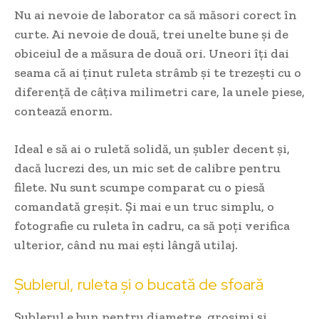
Nu ai nevoie de laborator ca să măsori corect în
curte. Ai nevoie de două, trei unelte bune și de
obiceiul de a măsura de două ori. Uneori îți dai
seama că ai ținut ruleta strâmb și te trezești cu o
diferență de câțiva milimetri care, la unele piese,
contează enorm.
Ideal e să ai o ruletă solidă, un șubler decent și,
dacă lucrezi des, un mic set de calibre pentru
filete. Nu sunt scumpe comparat cu o piesă
comandată greșit. Și mai e un truc simplu, o
fotografie cu ruleta în cadru, ca să poți verifica
ulterior, când nu mai ești lângă utilaj.
Șublerul, ruleta și o bucată de sfoară
Șublerul e bun pentru diametre, grosimi și