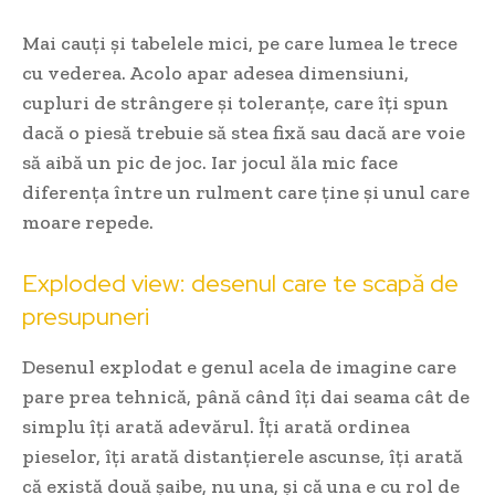
Mai cauți și tabelele mici, pe care lumea le trece
cu vederea. Acolo apar adesea dimensiuni,
cupluri de strângere și toleranțe, care îți spun
dacă o piesă trebuie să stea fixă sau dacă are voie
să aibă un pic de joc. Iar jocul ăla mic face
diferența între un rulment care ține și unul care
moare repede.
Exploded view: desenul care te scapă de
presupuneri
Desenul explodat e genul acela de imagine care
pare prea tehnică, până când îți dai seama cât de
simplu îți arată adevărul. Îți arată ordinea
pieselor, îți arată distanțierele ascunse, îți arată
că există două șaibe, nu una, și că una e cu rol de