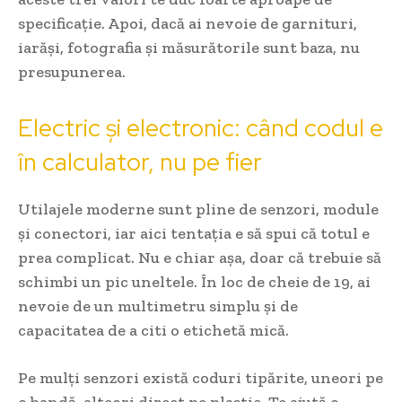
specificație. Apoi, dacă ai nevoie de garnituri,
iarăși, fotografia și măsurătorile sunt baza, nu
presupunerea.
Electric și electronic: când codul e
în calculator, nu pe fier
Utilajele moderne sunt pline de senzori, module
și conectori, iar aici tentația e să spui că totul e
prea complicat. Nu e chiar așa, doar că trebuie să
schimbi un pic uneltele. În loc de cheie de 19, ai
nevoie de un multimetru simplu și de
capacitatea de a citi o etichetă mică.
Pe mulți senzori există coduri tipărite, uneori pe
o bandă, alteori direct pe plastic. Te ajută o