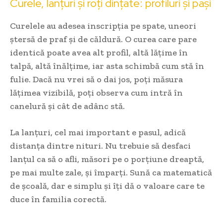
Curele, lanțuri și roți dințate: profiluri și pași
Curelele au adesea inscripția pe spate, uneori
ștersă de praf și de căldură. O curea care pare
identică poate avea alt profil, altă lățime în
talpă, altă înălțime, iar asta schimbă cum stă în
fulie. Dacă nu vrei să o dai jos, poți măsura
lățimea vizibilă, poți observa cum intră în
canelură și cât de adânc stă.
La lanțuri, cel mai important e pasul, adică
distanța dintre nituri. Nu trebuie să desfaci
lanțul ca să o afli, măsori pe o porțiune dreaptă,
pe mai multe zale, și împarți. Sună ca matematică
de școală, dar e simplu și îți dă o valoare care te
duce în familia corectă.