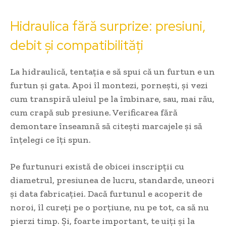
Hidraulica fără surprize: presiuni,
debit și compatibilități
La hidraulică, tentația e să spui că un furtun e un
furtun și gata. Apoi îl montezi, pornești, și vezi
cum transpiră uleiul pe la îmbinare, sau, mai rău,
cum crapă sub presiune. Verificarea fără
demontare înseamnă să citești marcajele și să
înțelegi ce îți spun.
Pe furtunuri există de obicei inscripții cu
diametrul, presiunea de lucru, standarde, uneori
și data fabricației. Dacă furtunul e acoperit de
noroi, îl cureți pe o porțiune, nu pe tot, ca să nu
pierzi timp. Și, foarte important, te uiți și la