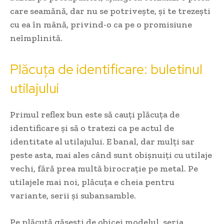
care seamănă, dar nu se potrivește, și te trezești
cu ea în mână, privind-o ca pe o promisiune
neîmplinită.
Plăcuța de identificare: buletinul
utilajului
Primul reflex bun este să cauți plăcuța de
identificare și să o tratezi ca pe actul de
identitate al utilajului. E banal, dar mulți sar
peste asta, mai ales când sunt obișnuiți cu utilaje
vechi, fără prea multă birocrație pe metal. Pe
utilajele mai noi, plăcuța e cheia pentru
variante, serii și subansamble.
Pe plăcuță găsești de obicei modelul, seria,