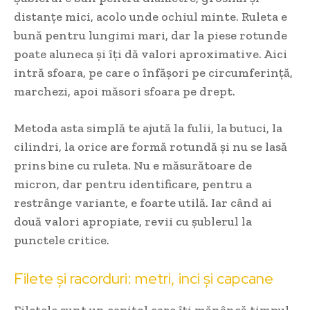
distanțe mici, acolo unde ochiul minte. Ruleta e
bună pentru lungimi mari, dar la piese rotunde
poate aluneca și îți dă valori aproximative. Aici
intră sfoara, pe care o înfășori pe circumferință,
marchezi, apoi măsori sfoara pe drept.
Metoda asta simplă te ajută la fulii, la butuci, la
cilindri, la orice are formă rotundă și nu se lasă
prins bine cu ruleta. Nu e măsurătoare de
micron, dar pentru identificare, pentru a
restrânge variante, e foarte utilă. Iar când ai
două valori apropiate, revii cu șublerul la
punctele critice.
Filete și racorduri: metri, inci și capcane
Filetele sunt un capitol care îți mănâncă timpul