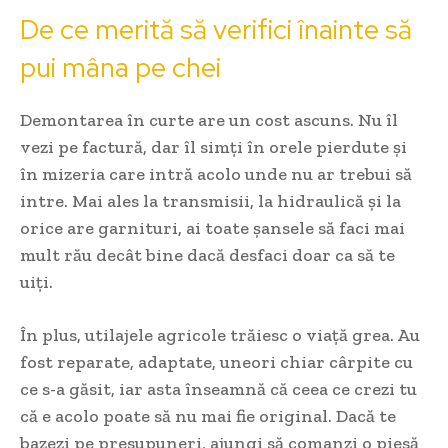
De ce merită să verifici înainte să
pui mâna pe chei
Demontarea în curte are un cost ascuns. Nu îl
vezi pe factură, dar îl simți în orele pierdute și
în mizeria care intră acolo unde nu ar trebui să
intre. Mai ales la transmisii, la hidraulică și la
orice are garnituri, ai toate șansele să faci mai
mult rău decât bine dacă desfaci doar ca să te
uiți.
În plus, utilajele agricole trăiesc o viață grea. Au
fost reparate, adaptate, uneori chiar cârpite cu
ce s-a găsit, iar asta înseamnă că ceea ce crezi tu
că e acolo poate să nu mai fie original. Dacă te
bazezi pe presupuneri, ajungi să comanzi o piesă