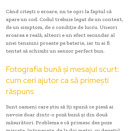
Când citești o eroare, nu te opri la faptul că
apare un cod. Codul trebuie legat de un context,
de un simptom, de o condiție de lucru. Uneori
eroarea e reală, alteori e un efect secundar al
unei tensiuni proaste pe baterie, iar tu ai fi
tentat să schimbi un senzor perfect bun.
Fotografia bună și mesajul scurt:
cum ceri ajutor ca să primești
răspuns
Sunt oameni care știu să îți spună ce piesă ai
nevoie doar dintr-o poză bună și din două
măsurători. Problema e că primesc des poze
mișcate, întunecate, de la doi metri, cu degetul