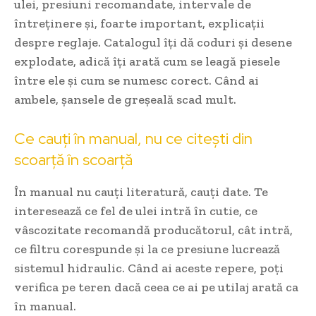
ulei, presiuni recomandate, intervale de
întreținere și, foarte important, explicații
despre reglaje. Catalogul îți dă coduri și desene
explodate, adică îți arată cum se leagă piesele
între ele și cum se numesc corect. Când ai
ambele, șansele de greșeală scad mult.
Ce cauți în manual, nu ce citești din
scoarță în scoarță
În manual nu cauți literatură, cauți date. Te
interesează ce fel de ulei intră în cutie, ce
vâscozitate recomandă producătorul, cât intră,
ce filtru corespunde și la ce presiune lucrează
sistemul hidraulic. Când ai aceste repere, poți
verifica pe teren dacă ceea ce ai pe utilaj arată ca
în manual.