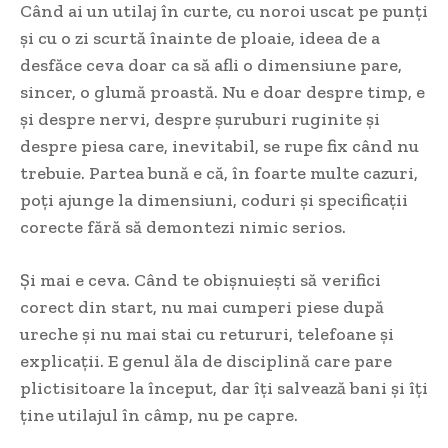
Când ai un utilaj în curte, cu noroi uscat pe punți
și cu o zi scurtă înainte de ploaie, ideea de a
desfăce ceva doar ca să afli o dimensiune pare,
sincer, o glumă proastă. Nu e doar despre timp, e
și despre nervi, despre șuruburi ruginite și
despre piesa care, inevitabil, se rupe fix când nu
trebuie. Partea bună e că, în foarte multe cazuri,
poți ajunge la dimensiuni, coduri și specificații
corecte fără să demontezi nimic serios.
Și mai e ceva. Când te obișnuiești să verifici
corect din start, nu mai cumperi piese după
ureche și nu mai stai cu retururi, telefoane și
explicații. E genul ăla de disciplină care pare
plictisitoare la început, dar îți salvează bani și îți
ține utilajul în câmp, nu pe capre.