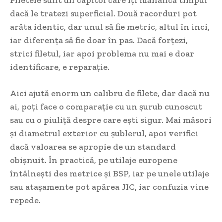
dacă le tratezi superficial. Două racorduri pot
arăta identic, dar unul să fie metric, altul în inci,
iar diferența să fie doar în pas. Dacă forțezi,
strici filetul, iar apoi problema nu mai e doar
identificare, e reparație.
Aici ajută enorm un calibru de filete, dar dacă nu
ai, poți face o comparație cu un șurub cunoscut
sau cu o piuliță despre care ești sigur. Mai măsori
și diametrul exterior cu șublerul, apoi verifici
dacă valoarea se apropie de un standard
obișnuit. În practică, pe utilaje europene
întâlnești des metrice și BSP, iar pe unele utilaje
sau atașamente pot apărea JIC, iar confuzia vine
repede.