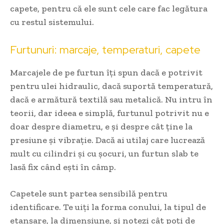
capete, pentru că ele sunt cele care fac legătura
cu restul sistemului.
Furtunuri: marcaje, temperaturi, capete
Marcajele de pe furtun îți spun dacă e potrivit
pentru ulei hidraulic, dacă suportă temperatură,
dacă e armătură textilă sau metalică. Nu intru în
teorii, dar ideea e simplă, furtunul potrivit nu e
doar despre diametru, e și despre cât ține la
presiune și vibrație. Dacă ai utilaj care lucrează
mult cu cilindri și cu șocuri, un furtun slab te
lasă fix când ești în câmp.
Capetele sunt partea sensibilă pentru
identificare. Te uiți la forma conului, la tipul de
etanșare, la dimensiune, și notezi cât poți de