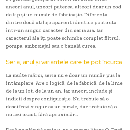
uneori anul, uneori puterea, alteori doar un cod
de tip și un număr de fabricație. Diferența
dintre două utilaje aparent identice poate sta
într-un singur caracter din seria aia. Iar
caracterul ăla îți poate schimba complet filtrul,
pompa, ambreiajul sau o banală curea.
Seria, anul și variantele care te pot încurca
La multe mărci, seria nu e doar un număr pus la
întâmplare. Are o logică, de la fabrică, de la linie,
de la un lot, de la un an, iar uneori include și
indicii despre configurație. Nu trebuie să o
descifrezi singur ca un puzzle, dar trebuie să o
notezi exact, fără aproximări.
Dacă pe plăcuță scrie 0, nu e mereu litera O. Dacă