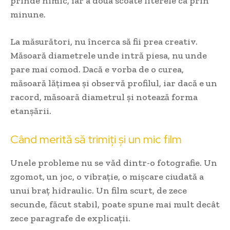
prinde nimic, iar a doua scoate literele ca prin
minune.
La măsurători, nu încerca să fii prea creativ.
Măsoară diametrele unde intră piesa, nu unde
pare mai comod. Dacă e vorba de o curea,
măsoară lățimea și observă profilul, iar dacă e un
racord, măsoară diametrul și notează forma
etanșării.
Când merită să trimiți și un mic film
Unele probleme nu se văd dintr-o fotografie. Un
zgomot, un joc, o vibrație, o mișcare ciudată a
unui braț hidraulic. Un film scurt, de zece
secunde, făcut stabil, poate spune mai mult decât
zece paragrafe de explicații.