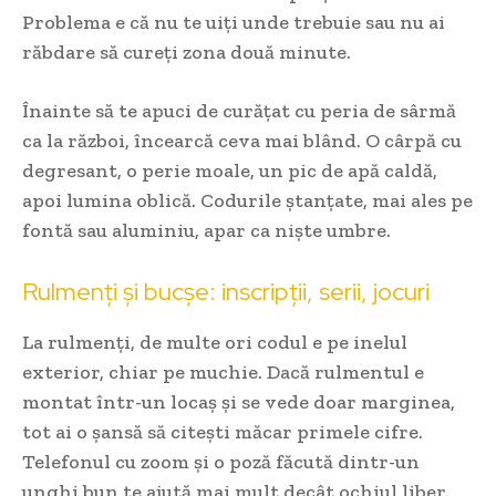
Problema e că nu te uiți unde trebuie sau nu ai
răbdare să cureți zona două minute.
Înainte să te apuci de curățat cu peria de sârmă
ca la război, încearcă ceva mai blând. O cârpă cu
degresant, o perie moale, un pic de apă caldă,
apoi lumina oblică. Codurile ștanțate, mai ales pe
fontă sau aluminiu, apar ca niște umbre.
Rulmenți și bucșe: inscripții, serii, jocuri
La rulmenți, de multe ori codul e pe inelul
exterior, chiar pe muchie. Dacă rulmentul e
montat într-un locaș și se vede doar marginea,
tot ai o șansă să citești măcar primele cifre.
Telefonul cu zoom și o poză făcută dintr-un
unghi bun te ajută mai mult decât ochiul liber.