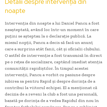
Detalii despre intervenția din
noapte
Intervenția din noapte a lui Daniel Pancu a fost
neașteptată, având loc într-un moment în care
puțini se așteptau la o declarație publică. La
miezul nopții, Pancu a decis să facă un anunț
care a surprins atât fanii, cât și oficialii clubului.
O astfel de intervenție a fost transmisă în direct
pe o rețea de socializare, captând imediat atenția
comunității rapidiștilor. În timpul acestei
intervenții, Pancu a vorbit cu pasiune despre
iubirea sa pentru Rapid și despre dorința de a
contribui la viitorul echipei. El a menționat că
decizia de a reveni la club a fost una personală,
bazată pe dorința de a vedea Rapidul din nou în
fruntea fotbalului românesc. Pancu a subliniat