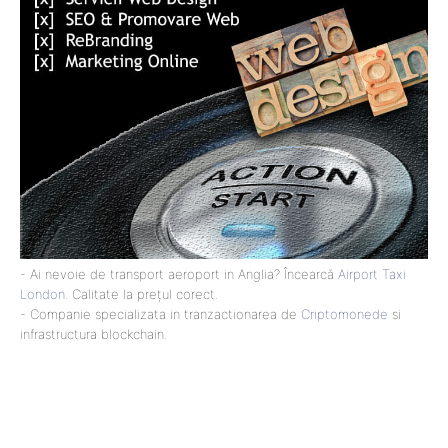
- Ai nevoie de transport aeroport in Anglia? Încearcă
Airport Taxi
London
. Calitate la prețul corect.
- Companie specializata in tranzactionarea de
Criptomonede
si
infrastructura blockchain.