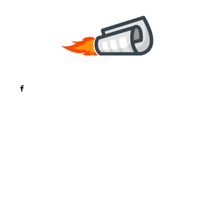
Noutati
Tech
Cultura si Entertainment
Sanatate / Hobby
Home & Deco
Bun venit la ZorideRomania.ro !
ZorideRomania.ro un site de știri / blog de noutăți,
dedicat diseminării de informații și actualități.
Acesta oferă articole, reportaje și analize pe teme
diverse, de la evenimente curente la subiecte
specifice de interes. Este un spațiu digital pentru
informare și educație. Contactati-ne oricand la