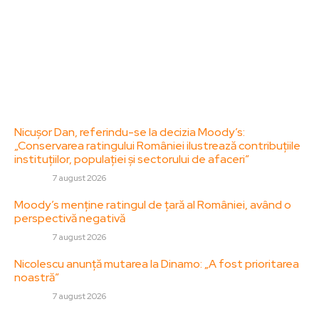
adresa: contact@zorideromania.ro
Politica de Confidentialitate – ZorideRomania.ro
Politica de cookies (GDPR)
Contact
Ultimele postari:
Nicușor Dan, referindu-se la decizia Moody’s:
„Conservarea ratingului României ilustrează contribuțiile
instituțiilor, populației și sectorului de afaceri”
DIVERSE
7 august 2026
Moody’s menține ratingul de țară al României, având o
perspectivă negativă
DIVERSE
7 august 2026
Nicolescu anunță mutarea la Dinamo: „A fost prioritarea
noastră”
DIVERSE
7 august 2026