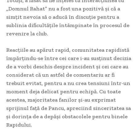
Totuși, a lăsat să fie înțeles că interacțiunea cu
„Domnul Rahat” nu a fost una pozitivă și că a
simțit nevoia să o aducă în discuție pentru a
sublinia dificultățile întâmpinate în procesul de
revenire la club.
Reacțiile au apărut rapid, comunitatea rapidistă
împărțindu-se între cei care i-au susținut decizia
de a vorbi deschis despre incident și cei care au
considerat că un astfel de comentariu ar fi
trebuit evitat, pentru a nu crea tensiuni într-un
moment deja delicat pentru echipă. Cu toate
acestea, majoritatea fanilor și-au exprimat
sprijinul față de Pancu, apreciind sinceritatea sa
și dorința de a depăși obstacolele pentru binele
Rapidului.