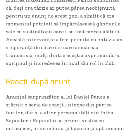
că, deși ora târzie ar putea părea neobișnuită
pentru un anunț de acest gen, a simțit că era
momentul potrivit să împărtășească gândurile
sale cu susținătorii care i-au fost mereu alături.
Această intervenție a fost primită cu entuziasm
și speranță de către cei care urmăreau
transmisia, mulți dintre aceștia exprimându-și
sprijinul și încrederea în noul său rol în club.
Reacții după anunț
Anunțul surprinzător al lui Daniel Pancu a
stârnit o serie de reacții intense din partea
fanilor, dar și a altor personalități din fotbal.
Suporterii Rapidului au primit vestea cu
entuziasm, exprimându-și bucuria și optimismul