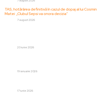
DIVERSE
7 august 2026
TAS, hotărârea definitivă în cazul de dopaj al lui Cosmin
Matei: „Clubul Sepsi va onora decizia”
DIVERSE
7 august 2026
Stiri populare:
Trump afirmă că Meloni i-a cerut „în mod repetat” să
facă o fotografie cu el la summitul G7…
DIVERSE
20 iunie 2026
Oficialii NATO restricționează informațiile către SUA din
cauza lui Trump: „Națiunea pe care o apreciem ne-a
trădat”
DIVERSE
19 ianuarie 2026
Mașini abandonate în locul echipamentelor din fonduri
europene. Ce a mai rămas din inițiativele Mega Edil.
DIVERSE
17 iunie 2026
Categorii: