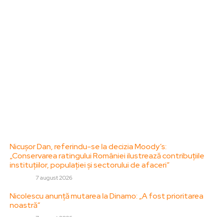
dedicat diseminării de informații și actualități.
Acesta oferă articole, reportaje și analize pe teme
diverse, de la evenimente curente la subiecte
specifice de interes. Este un spațiu digital pentru
informare și educație. Contactati-ne oricand la
adresa: contact@zorideromania.ro
Politica de Confidentialitate – ZorideRomania.ro
Politica de cookies (GDPR)
Contact
Ultimele postari:
Nicușor Dan, referindu-se la decizia Moody’s:
„Conservarea ratingului României ilustrează contribuțiile
instituțiilor, populației și sectorului de afaceri”
DIVERSE
7 august 2026
Nicolescu anunță mutarea la Dinamo: „A fost prioritarea
noastră”