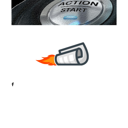
Noutati
Tech
Cultura si Entertainment
Sanatate / Hobby
Home & Deco
Bun venit la ZorideRomania.ro !
ZorideRomania.ro un site de știri / blog de noutăți,