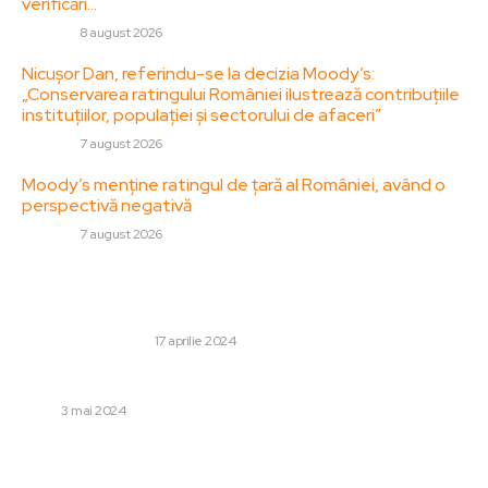
verificări…
DIVERSE
8 august 2026
Nicușor Dan, referindu-se la decizia Moody’s:
„Conservarea ratingului României ilustrează contribuțiile
instituțiilor, populației și sectorului de afaceri”
DIVERSE
7 august 2026
Moody’s menține ratingul de țară al României, având o
perspectivă negativă
DIVERSE
7 august 2026
Stiri populare:
Ce sunt creditele bancare și cum te pot ajuta?
AFACERI SI INDUSTRII
17 aprilie 2024
Asigurarea siguranței într-o grădiniță particulară
COPII
3 mai 2024
Practically întreaga națiune sub influența precipitațiilor,
viscolului, ninsoarelor și vântului intens. Regiunile