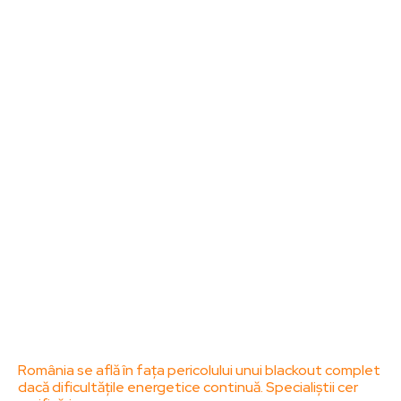
Noutati
Tech
Cultura si Entertainment
Sanatate / Hobby
Home & Deco
Bun venit la ZorideRomania.ro !
ZorideRomania.ro un site de știri / blog de noutăți,
dedicat diseminării de informații și actualități.
Acesta oferă articole, reportaje și analize pe teme
diverse, de la evenimente curente la subiecte
specifice de interes. Este un spațiu digital pentru
informare și educație. Contactati-ne oricand la
adresa: contact@zorideromania.ro
Politica de Confidentialitate – ZorideRomania.ro
Politica de cookies (GDPR)
Contact
Ultimele postari:
România se află în fața pericolului unui blackout complet
dacă dificultățile energetice continuă. Specialiștii cer