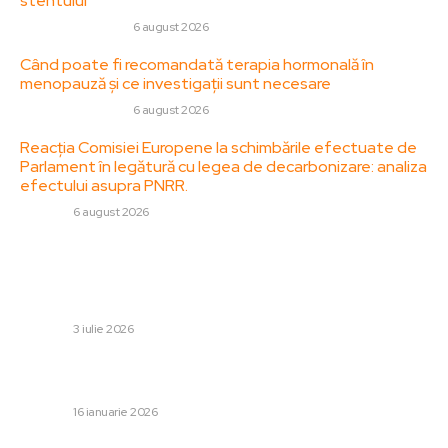
stentului
SANATATE / HOBBY
6 august 2026
Când poate fi recomandată terapia hormonală în
menopauză și ce investigații sunt necesare
SANATATE / HOBBY
6 august 2026
Reacția Comisiei Europene la schimbările efectuate de
Parlament în legătură cu legea de decarbonizare: analiza
efectului asupra PNRR.
DIVERSE
6 august 2026
Stiri populare:
Portugalia – Croația 2-1: O încheiere haotică! Lusitanii
progresează în sferturile de finală ale Cupei Mondiale
DIVERSE
3 iulie 2026
Mesaj surprinzător al lui Trump referitor la Iran: „Admirare
profundă! Mulțumesc!”
DIVERSE
16 ianuarie 2026