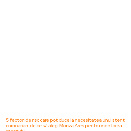
Sanatate / Hobby
Home & Deco
Bun venit la ZorideRomania.ro !
ZorideRomania.ro un site de știri / blog de noutăți,
dedicat diseminării de informații și actualități.
Acesta oferă articole, reportaje și analize pe teme
diverse, de la evenimente curente la subiecte
specifice de interes. Este un spațiu digital pentru
informare și educație. Contactati-ne oricand la
adresa: contact@zorideromania.ro
Politica de Confidentialitate – ZorideRomania.ro
Politica de cookies (GDPR)
Contact
Ultimele postari:
5 factori de risc care pot duce la necesitatea unui stent
coronarian: de ce să alegi Monza Ares pentru montarea