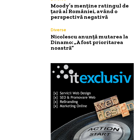
Moody’s menține ratingul de
țară al României, având o
perspectivă negativă
Diverse
Nicolescu anunță mutarea la
Dinamo: „A fost prioritarea
noastră”