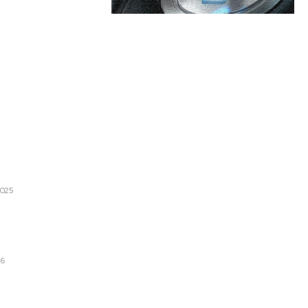
are:
Categorii:
liția a decis să nu desfășoare
ritor la pensiile speciale
Afaceri si Industrii
egerile parțiale
Cultura si Entertainment
2025
Diverse
nar al liderilor UE pentru
Home & Deco
 amenințărilor lui Trump
anda
Sanatate / Hobby
26
Tech
 și partidele de frunte în
ui Vasile Dîncu: „A apărut o…