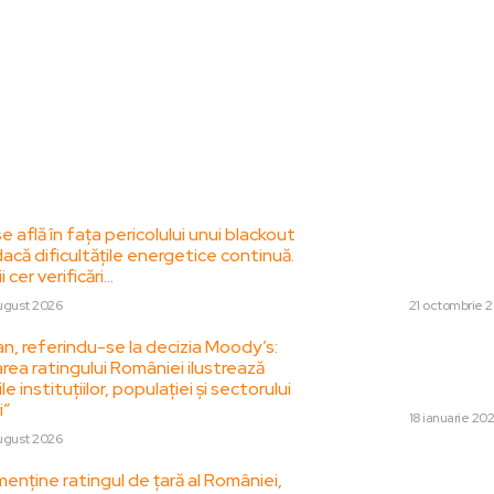
le postari:
Stiri popul
 află în fața pericolului unui blackout
Ciprian Ciucu: Coa
că dificultățile energetice continuă.
un referendum refe
i cer verificări…
concomitent cu al
ugust 2026
DIVERSE
21 octombrie 
n, referindu-se la decizia Moody’s:
Summitul extraordi
rea ratingului României ilustrează
consultări în urma
le instituțiilor, populației și sectorului
legate de Groenl
i”
DIVERSE
18 ianuarie 20
ugust 2026
Bolojan, Grindeanu
enține ratingul de țară al României,
sondaje, conform l