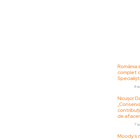
Bun venit la
Ultime
ZorideRomania.ro !
România se
complet da
ZorideRomania.ro un site de știri / blog de
Specialiști
noutăți, dedicat diseminării de informații
DIVERSE
8 a
și actualități. Acesta oferă articole,
reportaje și analize pe teme diverse, de la
Nicușor Da
„Conserva
evenimente curente la subiecte specifice
contribuții
de interes. Este un spațiu digital pentru
de afacer
informare și educație. Contactati-ne
DIVERSE
7 a
oricand la adresa:
contact@zorideromania.ro
Moody’s m