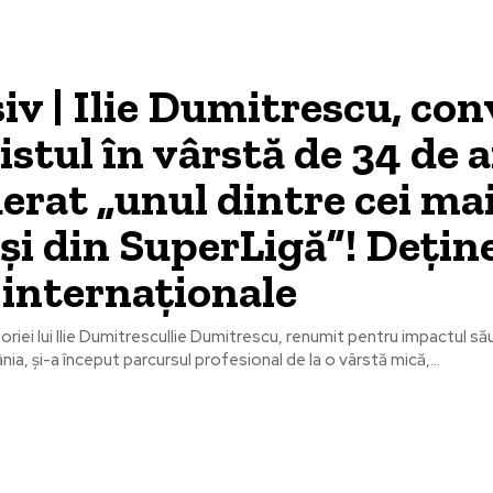
iv | Ilie Dumitrescu, con
istul în vârstă de 34 de a
erat „unul dintre cei ma
și din SuperLigă”! Dețin
 internaționale
oriei lui Ilie DumitrescuIlie Dumitrescu, renumit pentru impactul să
ia, și-a început parcursul profesional de la o vârstă mică,...