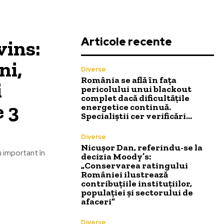
Articole recente
vins:
ni,
Diverse
România se află în fața
i
pericolului unui blackout
complet dacă dificultățile
e 3
energetice continuă.
Specialiștii cer verificări…
Diverse
Nicușor Dan, referindu-se la
u important în
decizia Moody’s:
„Conservarea ratingului
României ilustrează
contribuțiile instituțiilor,
populației și sectorului de
afaceri”
Diverse