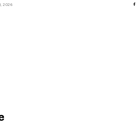
8, 2026
AFACERI / INDUSTRII
CULTURA / ENTERTAINMENT
DIVERSE
HOME & DECO
SANATATE / HOBBY
TECH
e