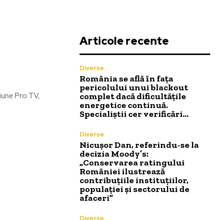
Articole recente
Diverse
România se află în fața
pericolului unui blackout
complet dacă dificultățile
ziune Pro TV,
energetice continuă.
Specialiștii cer verificări…
Diverse
Nicușor Dan, referindu-se la
decizia Moody’s:
„Conservarea ratingului
României ilustrează
contribuțiile instituțiilor,
populației și sectorului de
afaceri”
Diverse