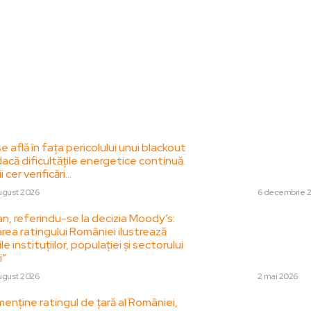
le postari:
Stiri popul
 află în fața pericolului unui blackout
Rachete cosmice, a
că dificultățile energetice continuă.
imposibilă a Legiu
i cer verificări…
este capabilă să 
ugust 2026
DIVERSE
6 decembrie 
n, referindu-se la decizia Moody’s:
Sondaj CURS: Efect
rea ratingului României ilustrează
preferinței de vo
le instituțiilor, populației și sectorului
partidelor din coali
i”
doresc înlocuirea lui
ugust 2026
DIVERSE
2 mai 2026
enține ratingul de țară al României,
Statul și repartiza