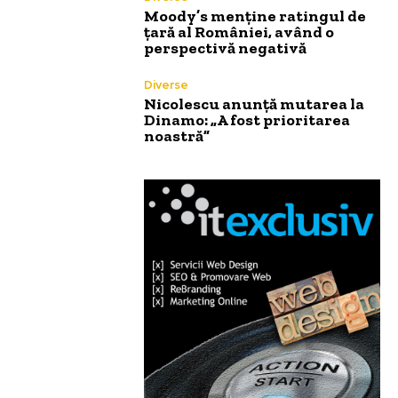
Moody’s menține ratingul de
țară al României, având o
perspectivă negativă
Diverse
Nicolescu anunță mutarea la
Dinamo: „A fost prioritarea
noastră”