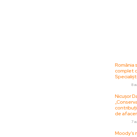
Bun venit la
Ultime
ZorideRomania.ro !
România se
complet da
ZorideRomania.ro un site de știri / blog de
Specialiști
noutăți, dedicat diseminării de informații
DIVERSE
8 a
și actualități. Acesta oferă articole,
reportaje și analize pe teme diverse, de la
Nicușor Da
„Conserva
evenimente curente la subiecte specifice
contribuții
de interes. Este un spațiu digital pentru
de afacer
informare și educație. Contactati-ne
DIVERSE
7 a
oricand la adresa:
contact@zorideromania.ro
Moody’s m