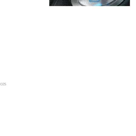
are:
Categorii:
ur neautorizat și o sarcină
nii Străine: De ce Europa nu
Afaceri si Industrii
apere granița din Amazon
Cultura si Entertainment
2025
Diverse
ul crizei politice asupra
Home & Deco
t pentru PSD și AUR, starea
ție și cifra românilor care
Sanatate / Hobby
...
Tech
rea sărăciei prin noua