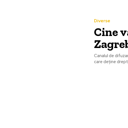
Diverse
Cine v
Zagreb
Canalul de difuza
care deține drept