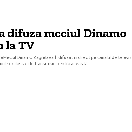
a difuza meciul Dinamo
 la TV
reMeciul Dinamo Zagreb va fi difuzat în direct pe canalul de televi
urile exclusive de transmisie pentru această...