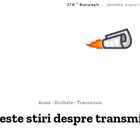
C
37.8
București
sâmbătă, august 
Acasă
Etichete
Transmisie
este stiri despre
transmi