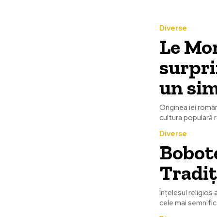
Diverse
Le Mo
surpri
un sim
Originea iei româ
cultura populară r
Diverse
Bobote
Tradiț
Înțelesul religio
cele mai semnific