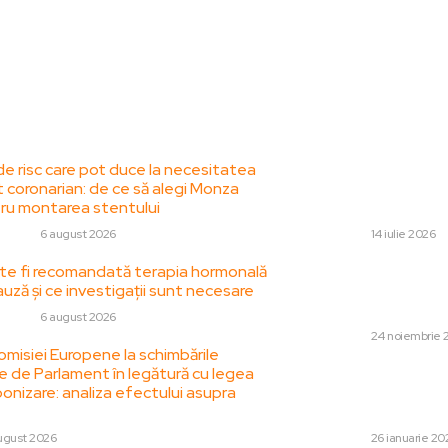
le postari:
Stiri popul
de risc care pot duce la necesitatea
Nicușor Dan, după 
t coronarian: de ce să alegi Monza
se situează în str
ru montarea stentului
numele șefului ex
 HOBBY
6 august 2026
DIVERSE
14 iulie 2026
e fi recomandată terapia hormonală
Nicolae Robu, ex-p
uză și ce investigații sunt necesare
urgență la spital 
precedente.
 HOBBY
6 august 2026
DIVERSE
24 noiembrie 
omisiei Europene la schimbările
 de Parlament în legătură cu legea
Ministrul Apărării,
onizare: analiza efectului asupra
face achiziții de 
Apărare prin inte
ugust 2026
DIVERSE
26 ianuarie 20