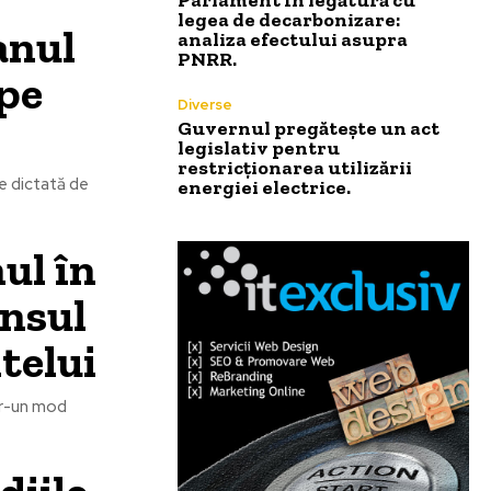
legea de decarbonizare:
anul
analiza efectului asupra
PNRR.
 pe
Diverse
Guvernul pregătește un act
legislativ pentru
restricționarea utilizării
te dictată de
energiei electrice.
ul în
unsul
telui
tr-un mod