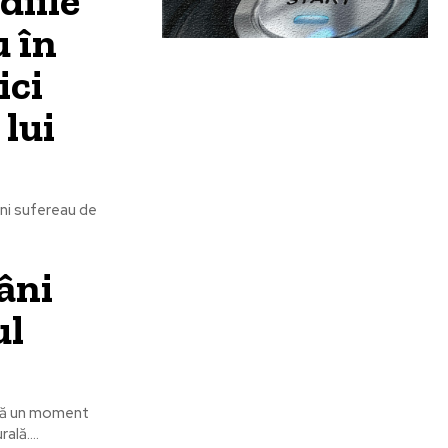
diile
u în
ici
 lui
âni sufereau de
âni
ul
ntă un moment
lă....