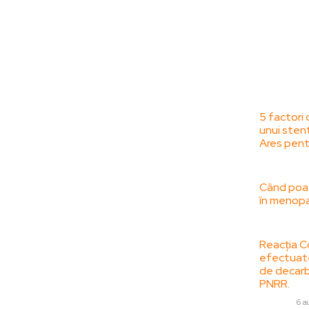
Bun venit la
Ultime
ZorideRomania.ro !
5 factori 
unui sten
ZorideRomania.ro un site de știri / blog de
Ares pent
noutăți, dedicat diseminării de informații
SANATATE /
și actualități. Acesta oferă articole,
reportaje și analize pe teme diverse, de la
Când poat
în menopa
evenimente curente la subiecte specifice
de interes. Este un spațiu digital pentru
SANATATE /
informare și educație. Contactati-ne
Reacția C
oricand la adresa:
efectuate
contact@zorideromania.ro
de decarb
PNRR.
Politica de Confidentialitate –
DIVERSE
6 a