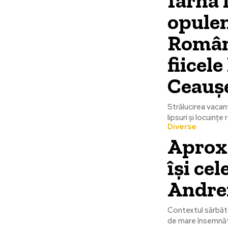
Iarna 
opulen
Români
fiicele
Ceaușe
Strălucirea vacan
lipsuri și locuințe
Diverse
Aprox
îşi ce
Andre
Contextul sărbăt
de mare însemnăta