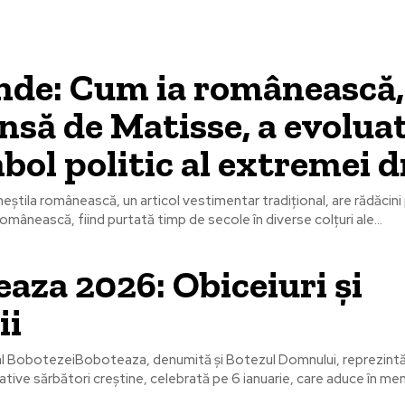
nde: Cum ia românească,
nsă de Matisse, a evoluat
bol politic al extremei 
neștiIa românească, un articol vestimentar tradițional, are rădăcini
omânească, fiind purtată timp de secole în diverse colțuri ale...
aza 2026: Obiceiuri și
ii
s al BobotezeiBoboteaza, denumită și Botezul Domnului, reprezintă
ative sărbători creștine, celebrată pe 6 ianuarie, care aduce în mem