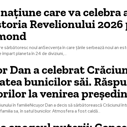
națiune care va celebra 
storia Revelionului 2026
mond
are sărbătoresc noul anSecvența în care țările serbează noul an es
 împart planeta în 24 de diviziuni,...
r Dan a celebrat Crăciun
tatea bunicilor săi. Răsp
orilor la venirea președin
unului în familieNicușor Dan a decis să sărbătorească Crăciunul în
familia sa, în satul bunicilor. Atmosfera a fost caldă...