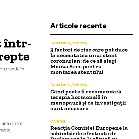
Articole recente
 într-
Sanatate / Hobby
5 factori de risc care pot duce
drepte
la necesitatea unui stent
coronarian: de ce să alegi
Monza Ares pentru
 profunde în
montarea stentului
Sanatate / Hobby
Când poate fi recomandată
terapia hormonală în
menopauză și ce investigații
sunt necesare
Diverse
 una dintre
Reacția Comisiei Europene la
orie...
schimbările efectuate de
Parlament în legătură cu