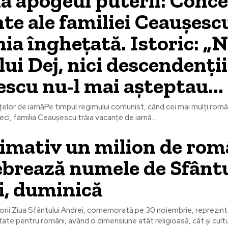
la apogeul puterii: Conce
te ale familiei Ceaușesc
a înghețată. Istoric: „N
 lui Dej, nici descendenții
scu nu-l mai așteptau...
țelor de iarnăPe timpul regimului comunist, când cei mai mulți rom
 reci, familia Ceaușescu trăia vacanțe de iarnă...
imativ un milion de rom
lebrează numele de Sfânt
i, duminică
orii Ziua Sfântului Andrei, comemorată pe 30 noiembrie, reprezi
te pentru români, având o dimensiune atât religioasă, cât și cultura