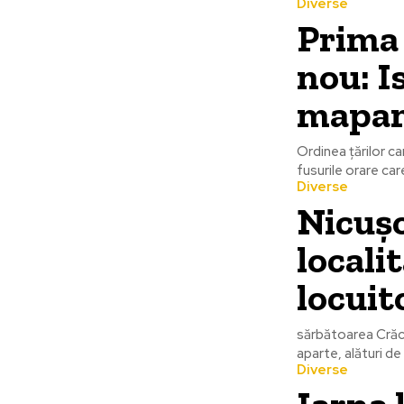
Diverse
Prima 
nou: I
mapa
Ordinea țărilor c
fusurile orare care
Diverse
Nicușo
locali
locuit
sărbătoarea Crăci
aparte, alături de 
Diverse