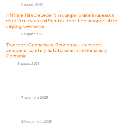
DIVERSE
6 august 2026
Infiltrare fără precedent în Europa: o dronă rusească
dotată cu explozibil Semtex a sosit pe aeroportul din
Leipzig, Germania
DIVERSE
5 august 2026
Transport Germania cu Rennen.ro – transport
persoane, colete și autoturisme între România și
Germania
AUTO
5 august 2026
Stiri populare:
Exclusiv | Uimitor: „Louis Munteanu solicită 5.000.000 €
la semnare!”
DIVERSE
7 noiembrie 2025
Nepotul unei foste președinte americane a murit la
vârsta de 35 de ani.
DIVERSE
30 decembrie 2025