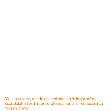
Sanatate / Hobby
Home & Deco
Bun venit la ZorideRomania.ro !
ZorideRomania.ro un site de știri / blog de noutăți,
dedicat diseminării de informații și actualități.
Acesta oferă articole, reportaje și analize pe teme
diverse, de la evenimente curente la subiecte
specifice de interes. Este un spațiu digital pentru
informare și educație. Contactati-ne oricand la
adresa: contact@zorideromania.ro
Politica de Confidentialitate – ZorideRomania.ro
Politica de cookies (GDPR)
Contact
Ultimele postari:
Marian Voinea, om de afaceri arestat în legătură cu
scandalul mitei din sectorul armamentului, conexiuni cu
‘Ndrangheta