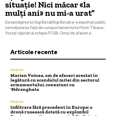
situație! Nici măcar «la
mulți ani» nu mi-a urat”
Dezamăgirea lui Gigi BecaliGigi Becali și-a exprimat public
nemulțumirea față de comportamentul lui Florin Tănase,
fostul căpitan al echipei FCSB. Omul de afaceri a...
Articole recente
Diverse
Marian Voinea, om de afaceri arestat în
legătură cu scandalul mitei din sectorul
armamentului, conexiuni cu
‘Ndrangheta
Diverse
Infiltrare fără precedent în Europa: o
dronă rusească dotată cu explozibil