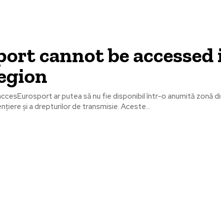
ort cannot be accessed 
egion
 accesEurosport ar putea să nu fie disponibil într-o anumită zonă d
cențiere și a drepturilor de transmisie. Aceste...