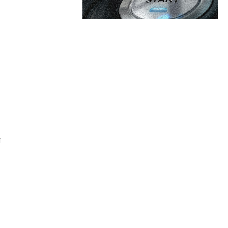
are:
Categorii:
tea de Conturi pentru mai
portive
Afaceri si Industrii
4
Cultura si Entertainment
Diverse
storic de renume
toare la viitorul UE: „Europa
Home & Deco
ri simultane din partea Rusiei,
Sanatate / Hobby
Tech
i-a angajat reforma pensiilor