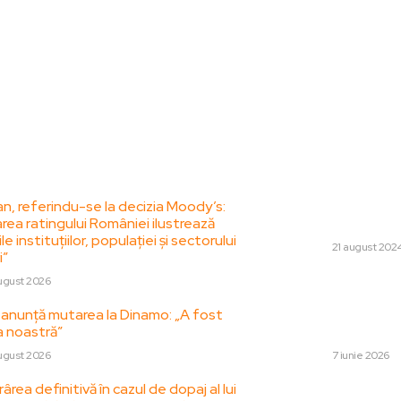
le postari:
Stiri popul
n, referindu-se la decizia Moody’s:
Control de la Cur
rea ratingului României ilustrează
multe federații s
le instituțiilor, populației și sectorului
DIVERSE
21 august 202
i”
Avertizarea unui i
ugust 2026
contemporan referi
 anunță mutarea la Dinamo: „A fost
se află sub asaltu
a noastră”
SUA și Chinei”
ugust 2026
DIVERSE
7 iunie 2026
ârea definitivă în cazul de dopaj al lui
Pîslaru: România ș