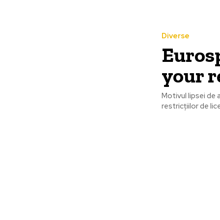
Diverse
Eurosp
your r
Motivul lipsei de
restricțiilor de li