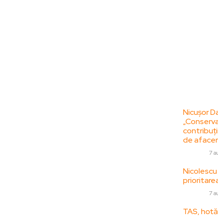
Bun venit la
Ultime
ZorideRomania.ro !
Nicușor Da
„Conserva
ZorideRomania.ro un site de știri / blog de
contribuții
noutăți, dedicat diseminării de informații
de afacer
și actualități. Acesta oferă articole,
DIVERSE
7 a
reportaje și analize pe teme diverse, de la
Nicolescu
evenimente curente la subiecte specifice
prioritare
de interes. Este un spațiu digital pentru
informare și educație. Contactati-ne
DIVERSE
7 a
oricand la adresa:
TAS, hotăr
contact@zorideromania.ro