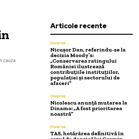
Articole recente
in
Diverse
Nicușor Dan, referindu-se la
decizia Moody’s:
„Conservarea ratingului
in cauza
României ilustrează
contribuțiile instituțiilor,
populației și sectorului de
afaceri”
Diverse
Nicolescu anunță mutarea la
Dinamo: „A fost prioritarea
noastră”
Diverse
TAS, hotărârea definitivă în
cazul de dopaj al lui Cosmin