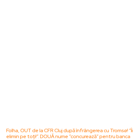
Noutati
Tech
Cultura si Entertainment
Sanatate / Hobby
Home & Deco
Bun venit la ZorideRomania.ro !
ZorideRomania.ro un site de știri / blog de noutăți,
dedicat diseminării de informații și actualități.
Acesta oferă articole, reportaje și analize pe teme
diverse, de la evenimente curente la subiecte
specifice de interes. Este un spațiu digital pentru
informare și educație. Contactati-ne oricand la
adresa: contact@zorideromania.ro
Politica de Confidentialitate – ZorideRomania.ro
Politica de cookies (GDPR)
Contact
Ultimele postari:
Folha, OUT de la CFR Cluj după înfrângerea cu Tromsø! ”Îi
elimin pe toți!”. DOUĂ nume ”concurează” pentru banca