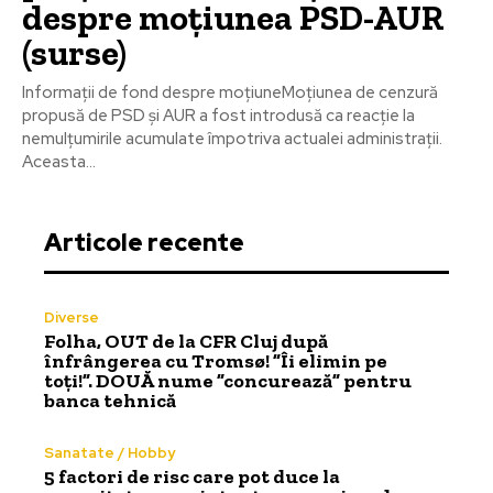
despre moțiunea PSD-AUR
(surse)
Informații de fond despre moțiuneMoțiunea de cenzură
propusă de PSD și AUR a fost introdusă ca reacție la
nemulțumirile acumulate împotriva actualei administrații.
Aceasta...
Articole recente
Diverse
Folha, OUT de la CFR Cluj după
înfrângerea cu Tromsø! ”Îi elimin pe
toți!”. DOUĂ nume ”concurează” pentru
banca tehnică
Sanatate / Hobby
5 factori de risc care pot duce la