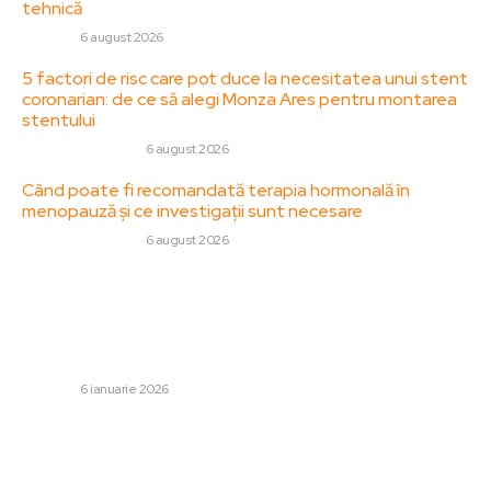
tehnică
DIVERSE
6 august 2026
5 factori de risc care pot duce la necesitatea unui stent
coronarian: de ce să alegi Monza Ares pentru montarea
stentului
SANATATE / HOBBY
6 august 2026
Când poate fi recomandată terapia hormonală în
menopauză și ce investigații sunt necesare
SANATATE / HOBBY
6 august 2026
Stiri populare:
Nicușor Dan, reținut pe parcursul nopții la Paris. Cauzele
pentru care aeronava militară Spartan, cu care a călătorit
în Franța, nu poate reveni în...
DIVERSE
6 ianuarie 2026
Tragedie: a decedat la scurt timp după ce a luat parte la
Cupa Mondială 2026. Avea 25 de ani: ”Nimeni nu anticipa
asta”