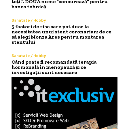
toți!”. DOUĂ nume ”concurează” pentru
banca tehnică
Sanatate / Hobby
5 factori de risc care pot duce la
necesitatea unui stent coronarian: de ce
să alegi Monza Ares pentru montarea
stentului
Sanatate / Hobby
Când poate fi recomandată terapia
hormonală în menopauză și ce
investigații sunt necesare