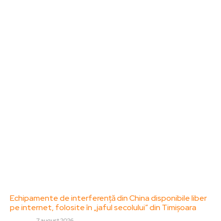
Sanatate / Hobby
Home & Deco
Bun venit la ZorideRomania.ro !
ZorideRomania.ro un site de știri / blog de noutăți,
dedicat diseminării de informații și actualități.
Acesta oferă articole, reportaje și analize pe teme
diverse, de la evenimente curente la subiecte
specifice de interes. Este un spațiu digital pentru
informare și educație. Contactati-ne oricand la
adresa: contact@zorideromania.ro
Politica de Confidentialitate – ZorideRomania.ro
Politica de cookies (GDPR)
Contact
Ultimele postari:
Echipamente de interferență din China disponibile liber
pe internet, folosite în „jaful secolului” din Timișoara
DIVERSE
7 august 2026