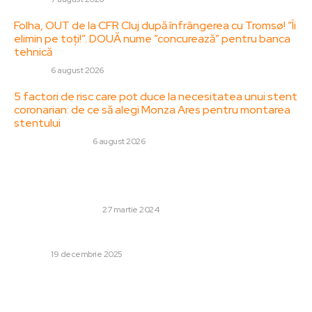
Folha, OUT de la CFR Cluj după înfrângerea cu Tromsø! ”Îi
elimin pe toți!”. DOUĂ nume ”concurează” pentru banca
tehnică
DIVERSE
6 august 2026
5 factori de risc care pot duce la necesitatea unui stent
coronarian: de ce să alegi Monza Ares pentru montarea
stentului
SANATATE / HOBBY
6 august 2026
Stiri populare:
Fațada casei, cartea de vizită a locuinței
GRĂDINĂ ȘI EXTERIOR
27 martie 2024
Cine este Alessia Pop, laureata Vocea României 2025?
DIVERSE
19 decembrie 2025
Olăroiu nu ajunge la Mondial! Naționala Emiratelor Arabe
Unite pierde oportunitatea de a se califica la CM 2026
după ce a fost învinsă de...