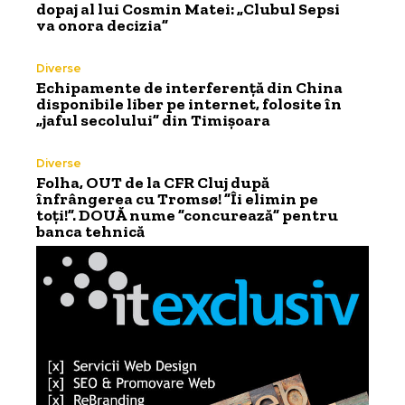
dopaj al lui Cosmin Matei: „Clubul Sepsi
va onora decizia”
Diverse
Echipamente de interferență din China
disponibile liber pe internet, folosite în
„jaful secolului” din Timișoara
Diverse
Folha, OUT de la CFR Cluj după
înfrângerea cu Tromsø! ”Îi elimin pe
toți!”. DOUĂ nume ”concurează” pentru
banca tehnică