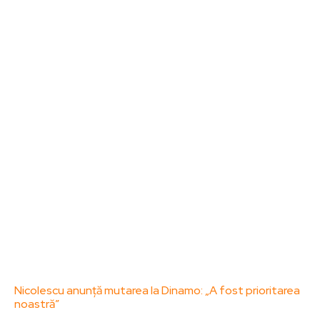
Sanatate / Hobby
Home & Deco
Bun venit la ZorideRomania.ro !
ZorideRomania.ro un site de știri / blog de noutăți,
dedicat diseminării de informații și actualități.
Acesta oferă articole, reportaje și analize pe teme
diverse, de la evenimente curente la subiecte
specifice de interes. Este un spațiu digital pentru
informare și educație. Contactati-ne oricand la
adresa: contact@zorideromania.ro
Politica de Confidentialitate – ZorideRomania.ro
Politica de cookies (GDPR)
Contact
Ultimele postari:
Nicolescu anunță mutarea la Dinamo: „A fost prioritarea
noastră”