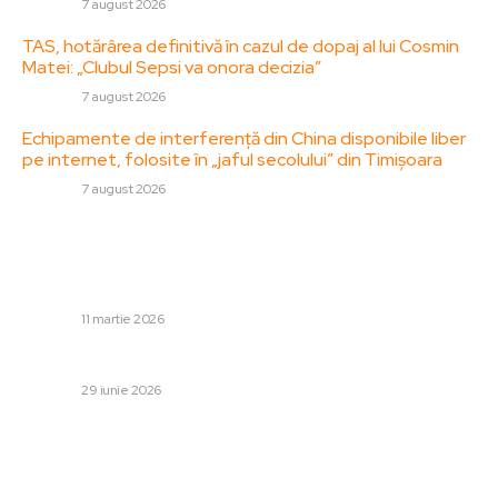
DIVERSE
7 august 2026
TAS, hotărârea definitivă în cazul de dopaj al lui Cosmin
Matei: „Clubul Sepsi va onora decizia”
DIVERSE
7 august 2026
Echipamente de interferență din China disponibile liber
pe internet, folosite în „jaful secolului” din Timișoara
DIVERSE
7 august 2026
Stiri populare:
Condiția stabilită de Iran, prin interpuși, pentru un acord
de încetare a focului cu SUA și Israel
DIVERSE
11 martie 2026
Atac violent în Germania: numeroase victime.
DIVERSE
29 iunie 2026
Daniel Băluţă, critici dure împotriva lui Ilie Bolojan: „A
evidențiat constrângerile și absența de empatie.
Blochează orice demers al PSD”