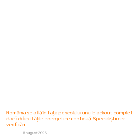
Bun venit la ZorideRomania.ro !
ZorideRomania.ro un site de știri / blog de noutăți,
dedicat diseminării de informații și actualități.
Acesta oferă articole, reportaje și analize pe teme
diverse, de la evenimente curente la subiecte
specifice de interes. Este un spațiu digital pentru
informare și educație. Contactati-ne oricand la
adresa: contact@zorideromania.ro
Politica de Confidentialitate – ZorideRomania.ro
Politica de cookies (GDPR)
Contact
Ultimele postari:
România se află în fața pericolului unui blackout complet
dacă dificultățile energetice continuă. Specialiștii cer
verificări…
DIVERSE
8 august 2026