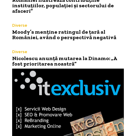
României ilustrează contribuțiile
instituțiilor, populației și sectorului de
afaceri”
Diverse
Moody’s menține ratingul de țară al
României, având o perspectivă negativă
Diverse
Nicolescu anunță mutarea la Dinamo: „A
fost prioritarea noastră”