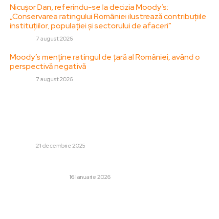
Nicușor Dan, referindu-se la decizia Moody’s:
„Conservarea ratingului României ilustrează contribuțiile
instituțiilor, populației și sectorului de afaceri”
DIVERSE
7 august 2026
Moody’s menține ratingul de țară al României, având o
perspectivă negativă
DIVERSE
7 august 2026
Stiri populare:
Negocieri între Statele Unite și Federația Rusă în Florida
referitor la conflictul din Ucraina. Kirill Dimitriev:
Dialogurile au avut un caracter constructiv și vor...
DIVERSE
21 decembrie 2025
Val de utilizatori noi pe Ethereum, arată datele
AFACERI SI INDUSTRII
16 ianuarie 2026
Armele distrugătoare cu care Iranul pune în pericol
lumea. Ofițer de informații: „Ar reprezenta o crimă,
nimeni nu a acționat astfel de deschis înainte”