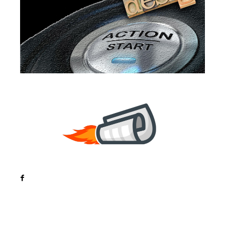
Noutati
Tech
Cultura si Entertainment
Sanatate / Hobby
Home & Deco