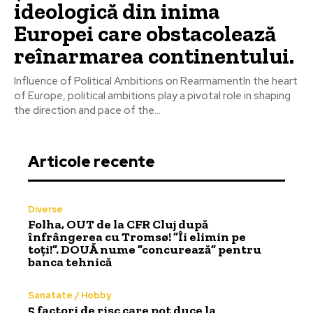
ideologică din inima
Europei care obstacolează
reînarmarea continentului.
Influence of Political Ambitions on RearmamentIn the heart
of Europe, political ambitions play a pivotal role in shaping
the direction and pace of the...
Articole recente
Diverse
Folha, OUT de la CFR Cluj după
înfrângerea cu Tromsø! ”Îi elimin pe
toți!”. DOUĂ nume ”concurează” pentru
banca tehnică
Sanatate / Hobby
5 factori de risc care pot duce la