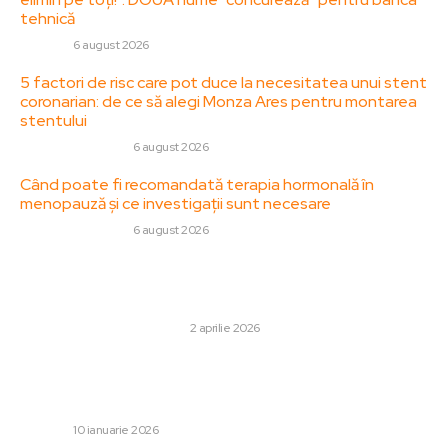
tehnică
DIVERSE
6 august 2026
5 factori de risc care pot duce la necesitatea unui stent
coronarian: de ce să alegi Monza Ares pentru montarea
stentului
SANATATE / HOBBY
6 august 2026
Când poate fi recomandată terapia hormonală în
menopauză și ce investigații sunt necesare
SANATATE / HOBBY
6 august 2026
Stiri populare:
Cum se face un tort de baloane pentru o aniversare?
CULTURA SI ENTERTAINMENT
2 aprilie 2026
Medvedev avertizează Europa cu un asalt cu rachetă
balistică hipersonică Oreșnik: „Micron continuă în această
nebunie jalnică”
DIVERSE
10 ianuarie 2026