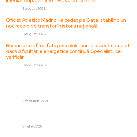
imediat după Dinamo – FC Voluntari 4-0
DIVERSE
8 august 2026
Oficial: Atletico Madrid l-a cedat pe Gata, stabilind un
nou record de transfer în istoria națională.
DIVERSE
8 august 2026
România se află în fața pericolului unui blackout complet
dacă dificultățile energetice continuă. Specialiștii cer
verificări…
DIVERSE
8 august 2026
Stiri populare:
Reacția Germaniei la afirmațiile Rusiei referitoare la
susținerea Ucrainei din considerații revanșarde
DIVERSE
3 februarie 2026
De ce tehnologia premium schimbă modul în care
consumăm apa la birou și acasă?
DIVERSE
31 iulie 2026