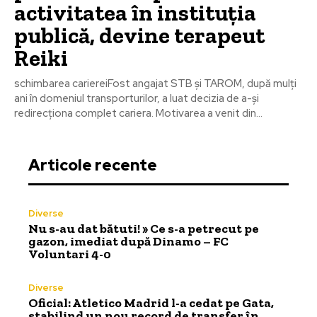
activitatea în instituția
publică, devine terapeut
Reiki
schimbarea cariereiFost angajat STB și TAROM, după mulți
ani în domeniul transporturilor, a luat decizia de a-și
redirecționa complet cariera. Motivarea a venit din...
Articole recente
Diverse
Nu s-au dat bătuti! » Ce s-a petrecut pe
gazon, imediat după Dinamo – FC
Voluntari 4-0
Diverse
Oficial: Atletico Madrid l-a cedat pe Gata,
stabilind un nou record de transfer în