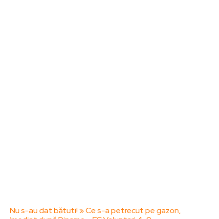
Noutati
Tech
Cultura si Entertainment
Sanatate / Hobby
Home & Deco
Bun venit la ZorideRomania.ro !
ZorideRomania.ro un site de știri / blog de noutăți,
dedicat diseminării de informații și actualități.
Acesta oferă articole, reportaje și analize pe teme
diverse, de la evenimente curente la subiecte
specifice de interes. Este un spațiu digital pentru
informare și educație. Contactati-ne oricand la
adresa: contact@zorideromania.ro
Politica de Confidentialitate – ZorideRomania.ro
Politica de cookies (GDPR)
Contact
Ultimele postari:
Nu s-au dat bătuti! » Ce s-a petrecut pe gazon,