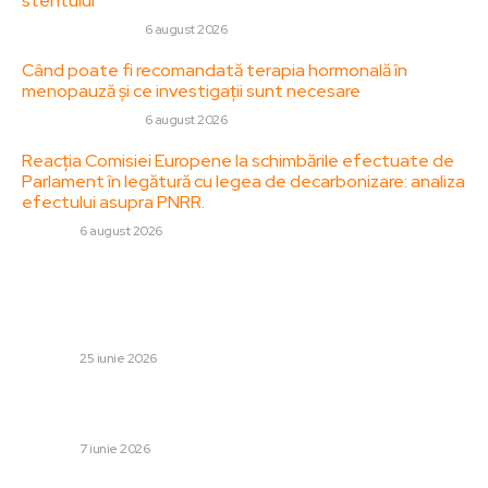
stentului
SANATATE / HOBBY
6 august 2026
Când poate fi recomandată terapia hormonală în
menopauză și ce investigații sunt necesare
SANATATE / HOBBY
6 august 2026
Reacția Comisiei Europene la schimbările efectuate de
Parlament în legătură cu legea de decarbonizare: analiza
efectului asupra PNRR.
DIVERSE
6 august 2026
Stiri populare:
Ambasadorul României la Moscova a fost chemat la
biroul MAE rus; Zaharova dezvăluie cauza.
DIVERSE
25 iunie 2026
Trump a părăsit un interviu la NBC News din cauza
întrebărilor dificile
DIVERSE
7 iunie 2026