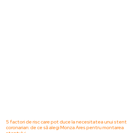
Sanatate / Hobby
Home & Deco
Bun venit la ZorideRomania.ro !
ZorideRomania.ro un site de știri / blog de noutăți,
dedicat diseminării de informații și actualități.
Acesta oferă articole, reportaje și analize pe teme
diverse, de la evenimente curente la subiecte
specifice de interes. Este un spațiu digital pentru
informare și educație. Contactati-ne oricand la
adresa: contact@zorideromania.ro
Politica de Confidentialitate – ZorideRomania.ro
Politica de cookies (GDPR)
Contact
Ultimele postari:
5 factori de risc care pot duce la necesitatea unui stent
coronarian: de ce să alegi Monza Ares pentru montarea