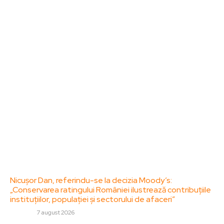
Bun venit la ZorideRomania.ro !
ZorideRomania.ro un site de știri / blog de noutăți,
dedicat diseminării de informații și actualități.
Acesta oferă articole, reportaje și analize pe teme
diverse, de la evenimente curente la subiecte
specifice de interes. Este un spațiu digital pentru
informare și educație. Contactati-ne oricand la
adresa: contact@zorideromania.ro
Politica de Confidentialitate – ZorideRomania.ro
Politica de cookies (GDPR)
Contact
Ultimele postari:
Nicușor Dan, referindu-se la decizia Moody’s:
„Conservarea ratingului României ilustrează contribuțiile
instituțiilor, populației și sectorului de afaceri”
DIVERSE
7 august 2026