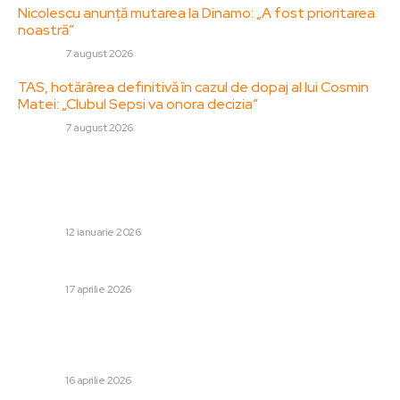
Nicolescu anunță mutarea la Dinamo: „A fost prioritarea
noastră”
DIVERSE
7 august 2026
TAS, hotărârea definitivă în cazul de dopaj al lui Cosmin
Matei: „Clubul Sepsi va onora decizia”
DIVERSE
7 august 2026
Stiri populare:
„Explorarea lămpilor sovietice: Oreșnik, minunea militară a
Rusiei, studiat în detaliu.”
DIVERSE
12 ianuarie 2026
Grindeanu: Solicit un vot rațional luni
DIVERSE
17 aprilie 2026
Cine va fi „asistent” pentru Gheorghe Hagi la echipa
națională a României » Un alt tehnician abandonează
FRF după 22 de ani
DIVERSE
16 aprilie 2026