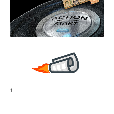
Noutati
Tech
Cultura si Entertainment
Sanatate / Hobby
Home & Deco