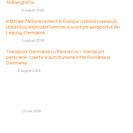
‘Ndrangheta
DIVERSE
6 august 2026
Infiltrare fără precedent în Europa: o dronă rusească
dotată cu explozibil Semtex a sosit pe aeroportul din
Leipzig, Germania
DIVERSE
5 august 2026
Transport Germania cu Rennen.ro – transport
persoane, colete și autoturisme între România și
Germania
AUTO
5 august 2026
Stiri populare:
Preotul Constantin Necula, în discursul său „Educația
între Rai și vai”: „Diferența dintre fomist și fomalău are o
bază politică”
DIVERSE
22 mai 2026
„Este posibil ca Rusia să ne „orbise” la Marea Neagră?
Răspunsul categoric al liderului Forțelor Navale referitor