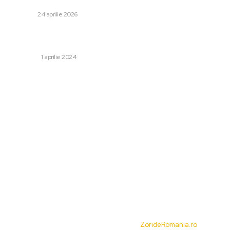
la interferențele GPS și la navele românești”
DIVERSE
24 aprilie 2026
Robert De Niro la 80 de ani. Un actor-legendă în rolul
vieții
SHOWBIZ
1 aprilie 2024
Categorii:
Afaceri si Industrii
Cultura si Entertainment
Diverse
Home & Deco
Sanatate / Hobby
Tech
© Acest site este creat si administrat de
ZorideRomania.ro
. Toate