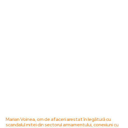
Noutati
Tech
Cultura si Entertainment
Sanatate / Hobby
Home & Deco
Bun venit la ZorideRomania.ro !
ZorideRomania.ro un site de știri / blog de noutăți,
dedicat diseminării de informații și actualități.
Acesta oferă articole, reportaje și analize pe teme
diverse, de la evenimente curente la subiecte
specifice de interes. Este un spațiu digital pentru
informare și educație. Contactati-ne oricand la
adresa: contact@zorideromania.ro
Politica de Confidentialitate – ZorideRomania.ro
Politica de cookies (GDPR)
Contact
Ultimele postari:
Marian Voinea, om de afaceri arestat în legătură cu
scandalul mitei din sectorul armamentului, conexiuni cu