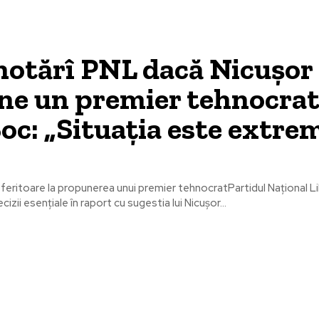
hotărî PNL dacă Nicușor
ne un premier tehnocrat
oc: „Situația este extre
feritoare la propunerea unui premier tehnocratPartidul Național L
ecizii esențiale în raport cu sugestia lui Nicușor...