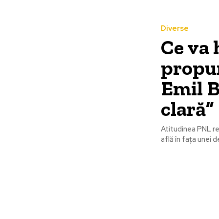
Diverse
Ce va 
propu
Emil B
clară”
Atitudinea PNL re
află în fața unei d