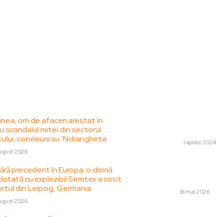
le postari:
Stiri popul
inea, om de afaceri arestat în
Robert De Niro la
u scandalul mitei din sectorul
în rolul vieții
lui, conexiuni cu ‘Ndrangheta
SHOWBIZ
1 aprilie 2024
ugust 2026
Livetext Război în 
 fără precedent în Europa: o dronă
stabilește o singu
dotată cu explozibil Semtex a sosit
vederea renunțării 
rtul din Leipzig, Germania
DIVERSE
18 mai 2026
ugust 2026
Tanczos Barna des