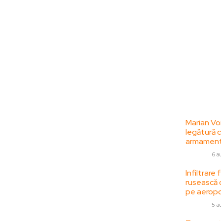
Bun venit la
Ultime
ZorideRomania.ro !
Marian Vo
legătură c
ZorideRomania.ro un site de știri / blog de
armamentu
noutăți, dedicat diseminării de informații
DIVERSE
6 a
și actualități. Acesta oferă articole,
reportaje și analize pe teme diverse, de la
Infiltrare
rusească 
evenimente curente la subiecte specifice
pe aeropo
de interes. Este un spațiu digital pentru
informare și educație. Contactati-ne
DIVERSE
5 a
oricand la adresa: