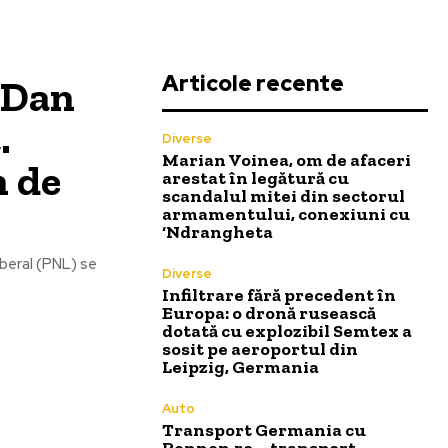
Articole recente
 Dan
.
Diverse
Marian Voinea, om de afaceri
m de
arestat în legătură cu
scandalul mitei din sectorul
armamentului, conexiuni cu
‘Ndrangheta
iberal (PNL) se
Diverse
Infiltrare fără precedent în
Europa: o dronă rusească
dotată cu explozibil Semtex a
sosit pe aeroportul din
Leipzig, Germania
Auto
Transport Germania cu
Rennen.ro – transport