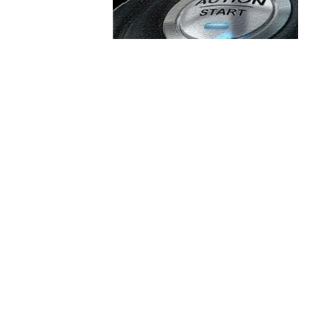
are:
Categorii:
 80 de ani. Un actor-legendă
Afaceri si Industrii
Cultura si Entertainment
Diverse
Iran, ziua 81: Trump
ră condiție pentru Iran în
Home & Deco
la atacul militar.
Sanatate / Hobby
Tech
crie circumstanțele în care