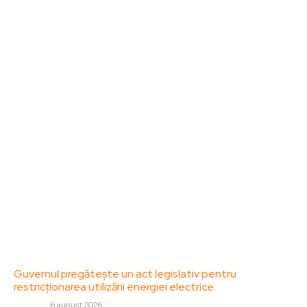
Sanatate / Hobby
Home & Deco
Bun venit la ZorideRomania.ro !
ZorideRomania.ro un site de știri / blog de noutăți,
dedicat diseminării de informații și actualități.
Acesta oferă articole, reportaje și analize pe teme
diverse, de la evenimente curente la subiecte
specifice de interes. Este un spațiu digital pentru
informare și educație. Contactati-ne oricand la
adresa: contact@zorideromania.ro
Politica de Confidentialitate – ZorideRomania.ro
Politica de cookies (GDPR)
Contact
Ultimele postari:
Guvernul pregătește un act legislativ pentru
restricționarea utilizării energiei electrice.
DIVERSE
6 august 2026