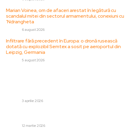
Marian Voinea, om de afaceri arestat în legătură cu
scandalul mitei din sectorul armamentului, conexiuni cu
‘Ndrangheta
DIVERSE
6 august 2026
Infiltrare fără precedent în Europa: o dronă rusească
dotată cu explozibil Semtex a sosit pe aeroportul din
Leipzig, Germania
DIVERSE
5 august 2026
Stiri populare:
FC Botoșani – FCSB 3-2 | Moldovenii au reușit să egaleze
bucureștenii în fruntea play-out-ului după un meci
interesant
DIVERSE
3 aprilie 2026
Accident tragic la stația de metrou Piața Unirii 2: O
persoană și-a pierdut viața în urma coliziunii cu trenul
DIVERSE
12 martie 2026