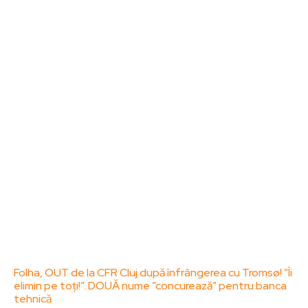
Sanatate / Hobby
Home & Deco
Bun venit la ZorideRomania.ro !
ZorideRomania.ro un site de știri / blog de noutăți,
dedicat diseminării de informații și actualități.
Acesta oferă articole, reportaje și analize pe teme
diverse, de la evenimente curente la subiecte
specifice de interes. Este un spațiu digital pentru
informare și educație. Contactati-ne oricand la
adresa: contact@zorideromania.ro
Politica de Confidentialitate – ZorideRomania.ro
Politica de cookies (GDPR)
Contact
Ultimele postari:
Folha, OUT de la CFR Cluj după înfrângerea cu Tromsø! ”Îi
elimin pe toți!”. DOUĂ nume ”concurează” pentru banca
tehnică