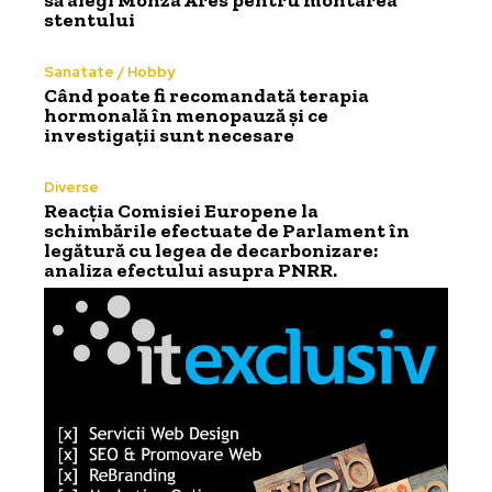
să alegi Monza Ares pentru montarea
stentului
Sanatate / Hobby
Când poate fi recomandată terapia
hormonală în menopauză și ce
investigații sunt necesare
Diverse
Reacția Comisiei Europene la
schimbările efectuate de Parlament în
legătură cu legea de decarbonizare:
analiza efectului asupra PNRR.