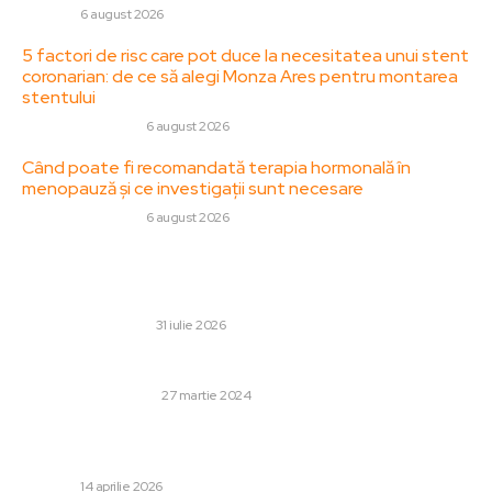
DIVERSE
6 august 2026
5 factori de risc care pot duce la necesitatea unui stent
coronarian: de ce să alegi Monza Ares pentru montarea
stentului
SANATATE / HOBBY
6 august 2026
Când poate fi recomandată terapia hormonală în
menopauză și ce investigații sunt necesare
SANATATE / HOBBY
6 august 2026
Stiri populare:
Top 7 exerciții cu gantere pentru brațe și umeri
AFACERI SI INDUSTRII
31 iulie 2026
Fațada casei, cartea de vizită a locuinței
GRĂDINĂ ȘI EXTERIOR
27 martie 2024
Dronă rusească concentrată în apropierea graniței:
Avioane F-16 interceptate, sisteme de apărare aeriană…
DIVERSE
14 aprilie 2026