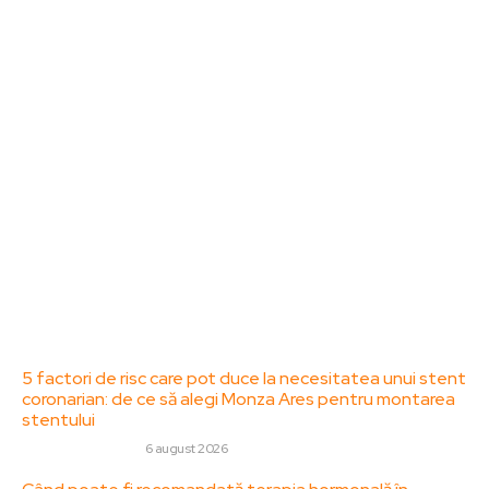
Bun venit la ZorideRomania.ro !
ZorideRomania.ro un site de știri / blog de noutăți,
dedicat diseminării de informații și actualități.
Acesta oferă articole, reportaje și analize pe teme
diverse, de la evenimente curente la subiecte
specifice de interes. Este un spațiu digital pentru
informare și educație. Contactati-ne oricand la
adresa: contact@zorideromania.ro
Politica de Confidentialitate – ZorideRomania.ro
Politica de cookies (GDPR)
Contact
Ultimele postari:
5 factori de risc care pot duce la necesitatea unui stent
coronarian: de ce să alegi Monza Ares pentru montarea
stentului
SANATATE / HOBBY
6 august 2026