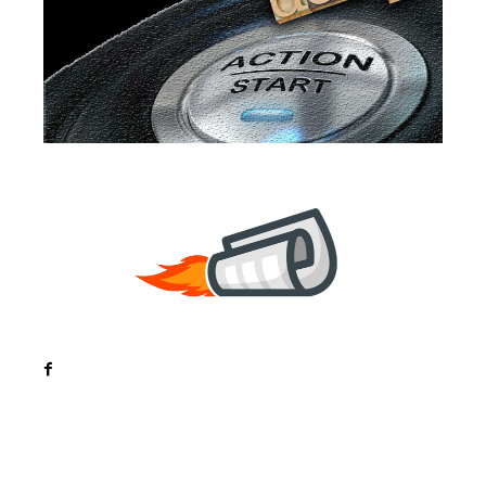
Noutati
Tech
Cultura si Entertainment
Sanatate / Hobby
Home & Deco