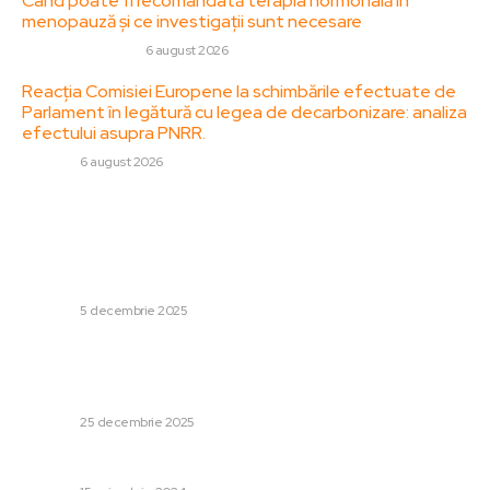
Când poate fi recomandată terapia hormonală în
menopauză și ce investigații sunt necesare
SANATATE / HOBBY
6 august 2026
Reacția Comisiei Europene la schimbările efectuate de
Parlament în legătură cu legea de decarbonizare: analiza
efectului asupra PNRR.
DIVERSE
6 august 2026
Stiri populare:
Două planuri în legătură cu prezența rușilor la Gurile
Dunării. General de rang înalt: „Este Alianța Nord-
Atlantică pregătită pentru acest context? Nici vorbă!”
DIVERSE
5 decembrie 2025
Bombardiere ruse în partea de nord a Scandinaviei:
Moscova susține că a fost un zbor „programat”, avioane
de vânătoare activitate.
DIVERSE
25 decembrie 2025
Elisabeta Lipă a fost trecută pe „mute” de către PSD