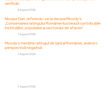
verificări…
DIVERSE
8 august 2026
Nicușor Dan, referindu-se la decizia Moody’s:
„Conservarea ratingului României ilustrează contribuțiile
instituțiilor, populației și sectorului de afaceri”
DIVERSE
7 august 2026
Moody’s menține ratingul de țară al României, având o
perspectivă negativă
DIVERSE
7 august 2026
Stiri populare:
Primul oraș semnificativ din România care întrerupe
iluminatul public după miezul nopții. Decizie contestată
dintr-o viziune „suveranistă”
DIVERSE
3 august 2026
De ce avioanele militare nu au tras asupra dronei ce a
zburat deasupra României. Ionuț Moșteanu: „Acțiunile
noastre trebuie să țină cont de posibilele...