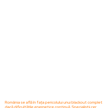
Noutati
Tech
Cultura si Entertainment
Sanatate / Hobby
Home & Deco
Bun venit la ZorideRomania.ro !
ZorideRomania.ro un site de știri / blog de noutăți,
dedicat diseminării de informații și actualități.
Acesta oferă articole, reportaje și analize pe teme
diverse, de la evenimente curente la subiecte
specifice de interes. Este un spațiu digital pentru
informare și educație. Contactati-ne oricand la
adresa: contact@zorideromania.ro
Politica de Confidentialitate – ZorideRomania.ro
Politica de cookies (GDPR)
Contact
Ultimele postari:
România se află în fața pericolului unui blackout complet
dacă dificultățile energetice continuă. Specialiștii cer