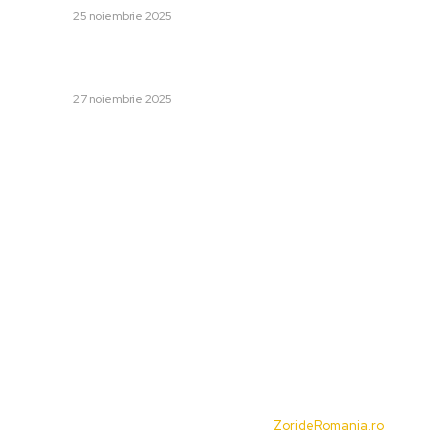
DIVERSE
25 noiembrie 2025
Experții au hotărât: Craiova este aproape de primăvara
europeană! Situația unică în care FCSB se califică
DIVERSE
27 noiembrie 2025
Categorii:
Afaceri si Industrii
Cultura si Entertainment
Diverse
Home & Deco
Sanatate / Hobby
Tech
© Acest site este creat si administrat de
ZorideRomania.ro
. Toate
drepturile rezervate.