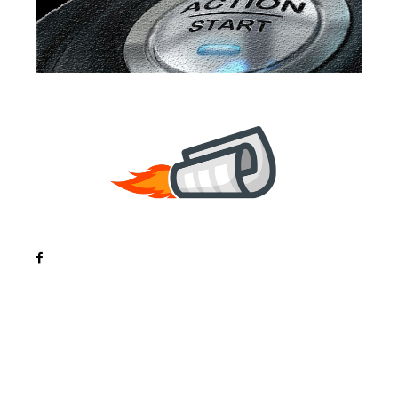
Noutati
Tech
Cultura si Entertainment
Sanatate / Hobby
Home & Deco
Bun venit la ZorideRomania.ro !
ZorideRomania.ro un site de știri / blog de noutăți,