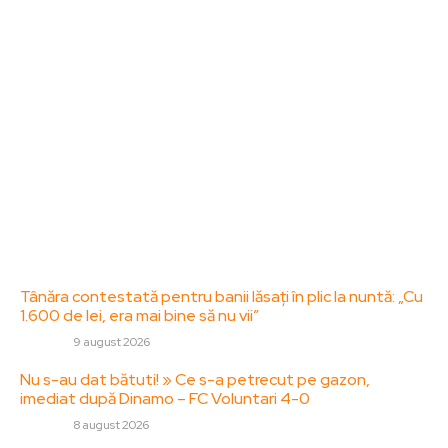
dedicat diseminării de informații și actualități.
Acesta oferă articole, reportaje și analize pe teme
diverse, de la evenimente curente la subiecte
specifice de interes. Este un spațiu digital pentru
informare și educație. Contactati-ne oricand la
adresa: contact@zorideromania.ro
Politica de Confidentialitate – ZorideRomania.ro
Politica de cookies (GDPR)
Contact
Ultimele postari:
Tânăra contestată pentru banii lăsați în plic la nuntă: „Cu
1.600 de lei, era mai bine să nu vii”
DIVERSE
9 august 2026
Nu s-au dat bătuti! » Ce s-a petrecut pe gazon,
imediat după Dinamo – FC Voluntari 4-0
DIVERSE
8 august 2026