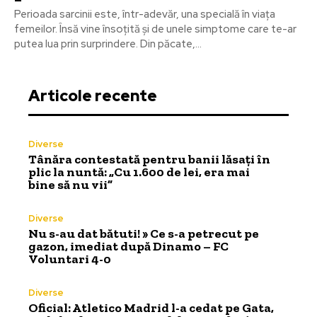
Perioada sarcinii este, într-adevăr, una specială în viața
femeilor. Însă vine însoțită și de unele simptome care te-ar
putea lua prin surprindere. Din păcate,...
Articole recente
Diverse
Tânăra contestată pentru banii lăsați în
plic la nuntă: „Cu 1.600 de lei, era mai
bine să nu vii”
Diverse
Nu s-au dat bătuti! » Ce s-a petrecut pe
gazon, imediat după Dinamo – FC
Voluntari 4-0
Diverse
Oficial: Atletico Madrid l-a cedat pe Gata,