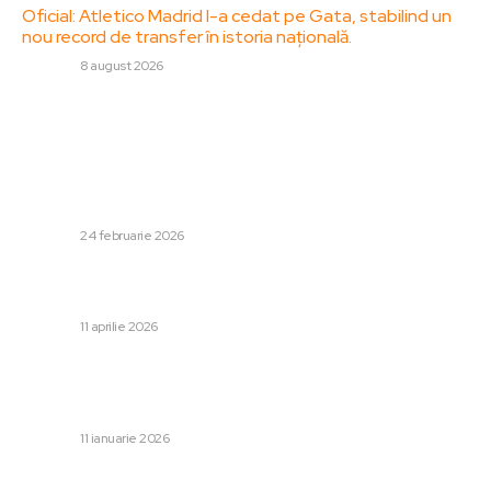
Oficial: Atletico Madrid l-a cedat pe Gata, stabilind un
nou record de transfer în istoria națională.
DIVERSE
8 august 2026
Stiri populare:
Reacția prim-ministrului Bolojan în urma faptului că un
cunoscut profesor universitar și-a vandalizat diploma
de doctor în fața camerelor de televiziune: „Nu ne
lipsește...
DIVERSE
24 februarie 2026
Alegerile din Ungaria: Clipul în care Rusia își arată
„doctoratul” în regizarea electorală
DIVERSE
11 aprilie 2026
Ger intens duminică dimineața. Meteo Tulca-Bihor: „Cea
mai joasă temperatură din România se înregistrează la
Oradea”
DIVERSE
11 ianuarie 2026
Categorii: